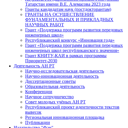
Татарстан имени В.Е. Алемасова 2023 года
Гранты кандидатам наук (постдокторантам)
ГРАНТЫ НА ОСУЩЕСТВЛЕНИЕ
ФУНДАМЕНТАЛЬНЫХ И ПРИКЛАДНЫХ
НАУЧНЫХ РАБОТ
Грант «Поддержка программ развития передовых
инженерных школ»
Республиканский конкурс «Инновация года»
Грант «Поддержка программ развития передовых
инженерных школ республиканского значения»
Грант КНИТУ-КАИ в рамках программы
Приоритет-2030
Деятельность АН РТ
Научно-исследовательская деятельность
Научно-инновационная деятельность
Диссертационные советы
Образовательная деятельность
Конференции
Научное сотрудничество
Совет молодых учёных АН РТ
Республиканский проект идентичности текстов
вывесок
Региональная инновационная площадка
Публикации
Издательство "Фән"