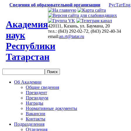
Сведения об образовательной организации
Рус
Тат
Eng
Академия
420111, Казань, ул. Баумана, 20
тел.: (843) 292-02-72, (843) 292-40-34
наук
email:
an.rt@tatar.ru
Республики
Татарстан
Об Академии
Общие сведения
Президент
Президиум
Награды
Нормативные документы
Вакансии
Контакты
Подразделения
Отделения