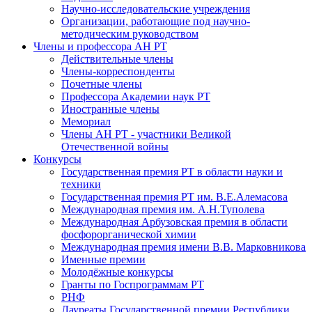
Научно-исследовательские учреждения
Организации, работающие под научно-
методическим руководством
Члены и профессора АН РТ
Действительные члены
Члены-корреспонденты
Почетные члены
Профессора Академии наук РТ
Иностранные члены
Мемориал
Члены АН РТ - участники Великой
Отечественной войны
Конкурсы
Государственная премия РТ в области науки и
техники
Государственная премия РТ им. В.Е.Алемасова
Международная премия им. А.Н.Туполева
Международная Арбузовская премия в области
фосфорорганической химии
Международная премия имени В.В. Марковникова
Именные премии
Молодёжные конкурсы
Гранты по Госпрограммам РТ
РНФ
Лауреаты Государственной премии Республики