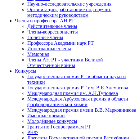
Научно-исследовательские учреждения
Организации, работающие под научно-
методическим руководством
Члены и профессора АН РТ
Действительные члены
Члены-корреспонденты
Почетные члены
Профессора Академии наук РТ
Иностранные члены
Мемориал
Члены АН РТ - участники Великой
Отечественной войны
Конкурсы
Государственная премия РТ в области науки и
техники
Государственная премия РТ им. В.Е.Алемасова
Международная премия им. А.Н.Туполева
Международная Арбузовская премия в области
фосфорорганической химии
Международная премия имени В.В. Марковникова
Именные премии
Молодёжные конкурсы
Гранты по Госпрограммам РТ
РНФ
Лауреаты Государственной премии Республики