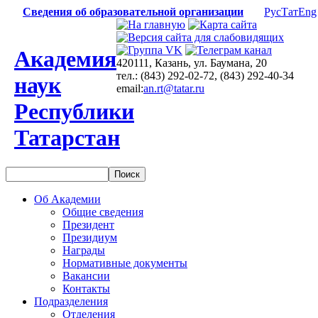
Сведения об образовательной организации
Рус
Тат
Eng
Академия
420111, Казань, ул. Баумана, 20
тел.: (843) 292-02-72, (843) 292-40-34
наук
email:
an.rt@tatar.ru
Республики
Татарстан
Об Академии
Общие сведения
Президент
Президиум
Награды
Нормативные документы
Вакансии
Контакты
Подразделения
Отделения