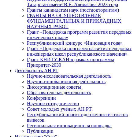
Татарстан имени В.Е. Алемасова 2023 года
Гранты кандидатам наук (постдокторантам)
ГРАНТЫ НА ОСУЩЕСТВЛЕНИЕ
ФУНДАМЕНТАЛЬНЫХ И ПРИКЛАДНЫХ
НАУЧНЫХ РАБОТ
Грант «Поддержка программ развития передовых
инженерных школ»
Республиканский конкурс «Инновация года»
Грант «Поддержка программ развития передовых
инженерных школ республиканского значения»
Грант КНИТУ-КАИ в рамках программы
Приоритет-2030
Деятельность АН РТ
Научно-исследовательская деятельность
Научно-инновационная деятельность
Диссертационные советы
Образовательная деятельность
Конференции
Научное сотрудничество
Совет молодых учёных АН РТ
Республиканский проект идентичности текстов
вывесок
Региональная инновационная площадка
Публикации
Издательство "Фән"