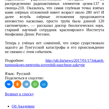
распределению радиоактивных элементов цезия-137 и
свинца-210. Оказалось, что самая глубокая точка взятых
нами озёрных отложений имеет возраст около 280 лет! И
далее вглубь озёрные отложения продолжаются
неизвестно насколько, просто труба была длиной 120
сантиметров», — рассказал доктор биологических наук,
старший научный сотрудник красноярского Института
биофизики Денис Рогозин.
Теперь у учёных нет сомнений, что озеро существовало
задолго до Тунгусской катастрофы и его происхождение
не связано с этим событием.
Подробнее:
http://sib.fm/news/2017/01/17/iskateli-
tungusskogo-meteorita-sovershili-nauchnoe-zakrytie
Язык: Русский
Поделиться в соцсетях:
Возврат к списку
Об Академии