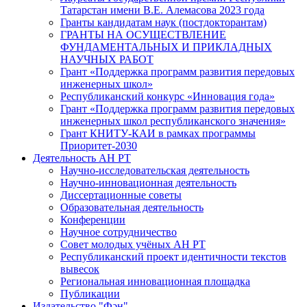
Татарстан имени В.Е. Алемасова 2023 года
Гранты кандидатам наук (постдокторантам)
ГРАНТЫ НА ОСУЩЕСТВЛЕНИЕ
ФУНДАМЕНТАЛЬНЫХ И ПРИКЛАДНЫХ
НАУЧНЫХ РАБОТ
Грант «Поддержка программ развития передовых
инженерных школ»
Республиканский конкурс «Инновация года»
Грант «Поддержка программ развития передовых
инженерных школ республиканского значения»
Грант КНИТУ-КАИ в рамках программы
Приоритет-2030
Деятельность АН РТ
Научно-исследовательская деятельность
Научно-инновационная деятельность
Диссертационные советы
Образовательная деятельность
Конференции
Научное сотрудничество
Совет молодых учёных АН РТ
Республиканский проект идентичности текстов
вывесок
Региональная инновационная площадка
Публикации
Издательство "Фән"