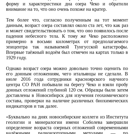
форму и характеристики дна озера Чеко и обратили
внимание на то, что оно очень похоже на кратер.
Тем более что, согласно полученным на тот момент
данным, возраст озера составлял около ста лет, что как раз
и может свидетельствовать о том, что оно появилось после
падения небесного тела. К тому же Чеко расположено
примерно в восьми километрах от предполагаемого
эпицентра так называемой Тунгусской катастрофы.
Впервые таёжный водоём был отмечен на картах только в
1929 году.
Однако возраст озера можно довольно точно оценить по
его донным отложениям, чего итальянцы не сделали. В
июле 2016 года сотрудники красноярского научного
центра СО РАН побывали на берегу Чеко и взяли пробу
донных отложений глубиной 120 см. Образцы были затем
доставлены в Новосибирск для изучения геохимического
состава, проверки на наличие различных биохимических
индикаторов и так далее.
«Буквально на днях новосибирские коллеги из Института
геологии и минералогии имени Соболева завершили
определение возраста озерных отложений современными
надёжными радиоизотопными методами — по