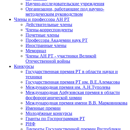
Научно-исследовательские учреждения
Организации, работающие под научно-
методическим руководством
Члены и профессора АН РТ
Действительные члены
Члены-корреспонденты
Почетные члены
Профессора Академии наук РТ
Иностранные члены
Мемориал
Члены АН РТ - участники Великой
Отечественной войны
Конкурсы
Государственная премия РТ в области науки и
техники
Государственная премия РТ им. В.Е.Алемасова
Международная премия им. А.Н.Туполева
Международная Арбузовская премия в области
фосфорорганической химии
Международная премия имени В.В. Марковникова
Именные премии
Молодёжные конкурсы
Гранты по Госпрограммам РТ
РНФ
Лауреаты Государственной премии Республики