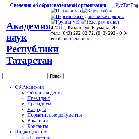
Сведения об образовательной организации
Рус
Тат
Eng
Академия
420111, Казань, ул. Баумана, 20
тел.: (843) 292-02-72, (843) 292-40-34
наук
email:
an.rt@tatar.ru
Республики
Татарстан
Об Академии
Общие сведения
Президент
Президиум
Награды
Нормативные документы
Вакансии
Контакты
Подразделения
Отделения