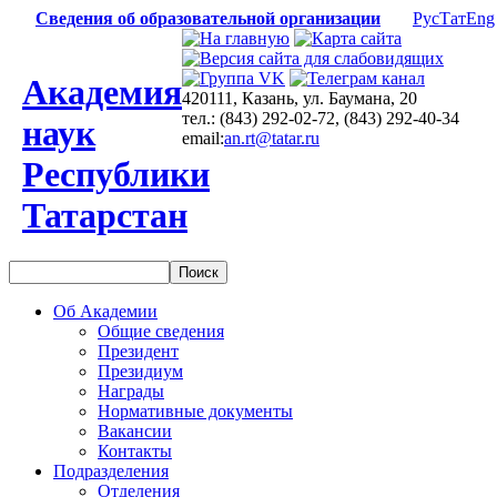
Сведения об образовательной организации
Рус
Тат
Eng
Академия
420111, Казань, ул. Баумана, 20
тел.: (843) 292-02-72, (843) 292-40-34
наук
email:
an.rt@tatar.ru
Республики
Татарстан
Об Академии
Общие сведения
Президент
Президиум
Награды
Нормативные документы
Вакансии
Контакты
Подразделения
Отделения