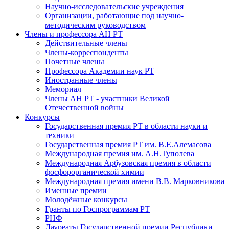
Научно-исследовательские учреждения
Организации, работающие под научно-
методическим руководством
Члены и профессора АН РТ
Действительные члены
Члены-корреспонденты
Почетные члены
Профессора Академии наук РТ
Иностранные члены
Мемориал
Члены АН РТ - участники Великой
Отечественной войны
Конкурсы
Государственная премия РТ в области науки и
техники
Государственная премия РТ им. В.Е.Алемасова
Международная премия им. А.Н.Туполева
Международная Арбузовская премия в области
фосфорорганической химии
Международная премия имени В.В. Марковникова
Именные премии
Молодёжные конкурсы
Гранты по Госпрограммам РТ
РНФ
Лауреаты Государственной премии Республики