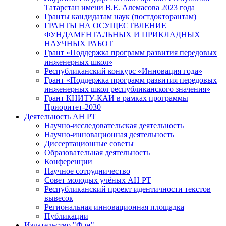
Татарстан имени В.Е. Алемасова 2023 года
Гранты кандидатам наук (постдокторантам)
ГРАНТЫ НА ОСУЩЕСТВЛЕНИЕ
ФУНДАМЕНТАЛЬНЫХ И ПРИКЛАДНЫХ
НАУЧНЫХ РАБОТ
Грант «Поддержка программ развития передовых
инженерных школ»
Республиканский конкурс «Инновация года»
Грант «Поддержка программ развития передовых
инженерных школ республиканского значения»
Грант КНИТУ-КАИ в рамках программы
Приоритет-2030
Деятельность АН РТ
Научно-исследовательская деятельность
Научно-инновационная деятельность
Диссертационные советы
Образовательная деятельность
Конференции
Научное сотрудничество
Совет молодых учёных АН РТ
Республиканский проект идентичности текстов
вывесок
Региональная инновационная площадка
Публикации
Издательство "Фән"