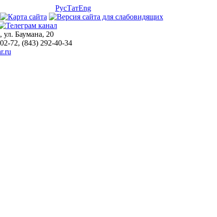
Рус
Тат
Eng
, ул. Баумана, 20
-02-72, (843) 292-40-34
r.ru