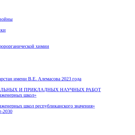
 войны
ики
форорганической химии
рстан имени В.Е. Алемасова 2023 года
ЛЬНЫХ И ПРИКЛАДНЫХ НАУЧНЫХ РАБОТ
инженерных школ»
нженерных школ республиканского значения»
т-2030