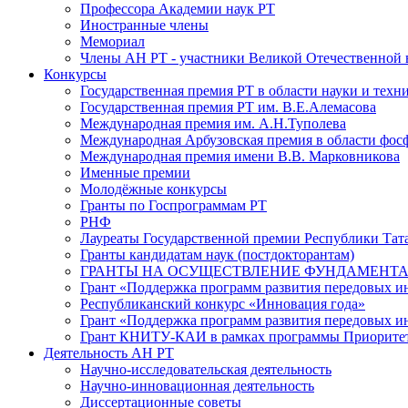
Профессора Академии наук РТ
Иностранные члены
Мемориал
Члены АН РТ - участники Великой Отечественной
Конкурсы
Государственная премия РТ в области науки и техн
Государственная премия РТ им. В.Е.Алемасова
Международная премия им. А.Н.Туполева
Международная Арбузовская премия в области фос
Международная премия имени В.В. Марковникова
Именные премии
Молодёжные конкурсы
Гранты по Госпрограммам РТ
РНФ
Лауреаты Государственной премии Республики Тата
Гранты кандидатам наук (постдокторантам)
ГРАНТЫ НА ОСУЩЕСТВЛЕНИЕ ФУНДАМЕНТА
Грант «Поддержка программ развития передовых 
Республиканский конкурс «Инновация года»
Грант «Поддержка программ развития передовых и
Грант КНИТУ-КАИ в рамках программы Приорите
Деятельность АН РТ
Научно-исследовательская деятельность
Научно-инновационная деятельность
Диссертационные советы