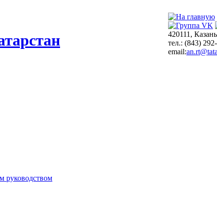
420111, Казань
атарстан
тел.: (843) 292
email:
an.rt@tata
м руководством