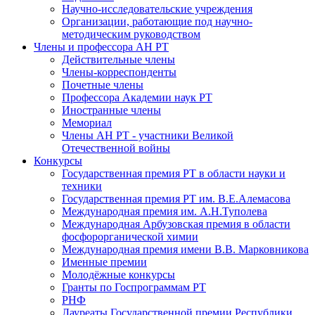
Научно-исследовательские учреждения
Организации, работающие под научно-
методическим руководством
Члены и профессора АН РТ
Действительные члены
Члены-корреспонденты
Почетные члены
Профессора Академии наук РТ
Иностранные члены
Мемориал
Члены АН РТ - участники Великой
Отечественной войны
Конкурсы
Государственная премия РТ в области науки и
техники
Государственная премия РТ им. В.Е.Алемасова
Международная премия им. А.Н.Туполева
Международная Арбузовская премия в области
фосфорорганической химии
Международная премия имени В.В. Марковникова
Именные премии
Молодёжные конкурсы
Гранты по Госпрограммам РТ
РНФ
Лауреаты Государственной премии Республики