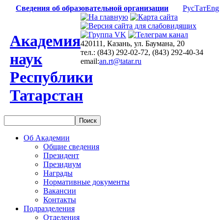
Сведения об образовательной организации
Рус
Тат
Eng
Академия
420111, Казань, ул. Баумана, 20
тел.: (843) 292-02-72, (843) 292-40-34
наук
email:
an.rt@tatar.ru
Республики
Татарстан
Об Академии
Общие сведения
Президент
Президиум
Награды
Нормативные документы
Вакансии
Контакты
Подразделения
Отделения