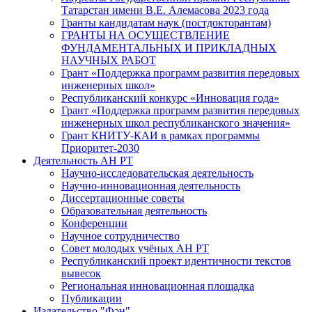
Татарстан имени В.Е. Алемасова 2023 года
Гранты кандидатам наук (постдокторантам)
ГРАНТЫ НА ОСУЩЕСТВЛЕНИЕ
ФУНДАМЕНТАЛЬНЫХ И ПРИКЛАДНЫХ
НАУЧНЫХ РАБОТ
Грант «Поддержка программ развития передовых
инженерных школ»
Республиканский конкурс «Инновация года»
Грант «Поддержка программ развития передовых
инженерных школ республиканского значения»
Грант КНИТУ-КАИ в рамках программы
Приоритет-2030
Деятельность АН РТ
Научно-исследовательская деятельность
Научно-инновационная деятельность
Диссертационные советы
Образовательная деятельность
Конференции
Научное сотрудничество
Совет молодых учёных АН РТ
Республиканский проект идентичности текстов
вывесок
Региональная инновационная площадка
Публикации
Издательство "Фән"