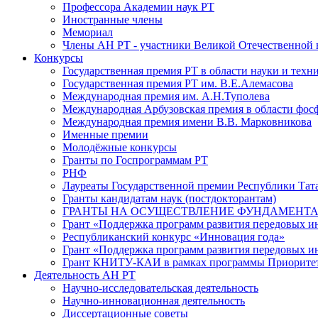
Профессора Академии наук РТ
Иностранные члены
Мемориал
Члены АН РТ - участники Великой Отечественной
Конкурсы
Государственная премия РТ в области науки и техн
Государственная премия РТ им. В.Е.Алемасова
Международная премия им. А.Н.Туполева
Международная Арбузовская премия в области фос
Международная премия имени В.В. Марковникова
Именные премии
Молодёжные конкурсы
Гранты по Госпрограммам РТ
РНФ
Лауреаты Государственной премии Республики Тата
Гранты кандидатам наук (постдокторантам)
ГРАНТЫ НА ОСУЩЕСТВЛЕНИЕ ФУНДАМЕНТА
Грант «Поддержка программ развития передовых 
Республиканский конкурс «Инновация года»
Грант «Поддержка программ развития передовых и
Грант КНИТУ-КАИ в рамках программы Приорите
Деятельность АН РТ
Научно-исследовательская деятельность
Научно-инновационная деятельность
Диссертационные советы