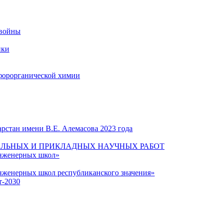
 войны
ики
форорганической химии
рстан имени В.Е. Алемасова 2023 года
ЛЬНЫХ И ПРИКЛАДНЫХ НАУЧНЫХ РАБОТ
инженерных школ»
нженерных школ республиканского значения»
т-2030