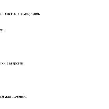
ые системы земледелия.
ан.
ики Татарстан.
ям для
премий: