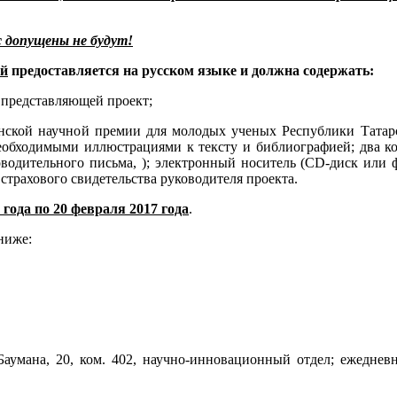
с допущены не будут!
й
предоставляется на русском языке и должна содержать:
, представляющей проект;
нской научной премии для молодых ученых Республики Татарс
еобходимыми иллюстрациями к тексту и библиографией; два к
оводительного письма, ); электронный носитель (СD-диск или
страхового свидетельства руководителя проекта.
 года по 20 февраля 2017 года
.
ниже:
умана, 20, ком. 402, научно-инновационный отдел; ежедневно 