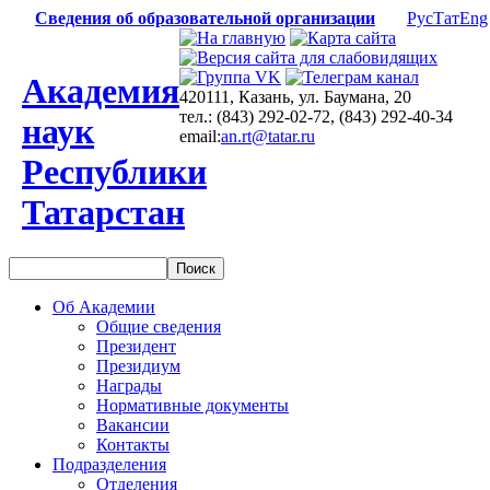
Сведения об образовательной организации
Рус
Тат
Eng
Академия
420111, Казань, ул. Баумана, 20
тел.: (843) 292-02-72, (843) 292-40-34
наук
email:
an.rt@tatar.ru
Республики
Татарстан
Об Академии
Общие сведения
Президент
Президиум
Награды
Нормативные документы
Вакансии
Контакты
Подразделения
Отделения