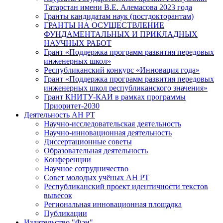
Татарстан имени В.Е. Алемасова 2023 года
Гранты кандидатам наук (постдокторантам)
ГРАНТЫ НА ОСУЩЕСТВЛЕНИЕ
ФУНДАМЕНТАЛЬНЫХ И ПРИКЛАДНЫХ
НАУЧНЫХ РАБОТ
Грант «Поддержка программ развития передовых
инженерных школ»
Республиканский конкурс «Инновация года»
Грант «Поддержка программ развития передовых
инженерных школ республиканского значения»
Грант КНИТУ-КАИ в рамках программы
Приоритет-2030
Деятельность АН РТ
Научно-исследовательская деятельность
Научно-инновационная деятельность
Диссертационные советы
Образовательная деятельность
Конференции
Научное сотрудничество
Совет молодых учёных АН РТ
Республиканский проект идентичности текстов
вывесок
Региональная инновационная площадка
Публикации
Издательство "Фән"