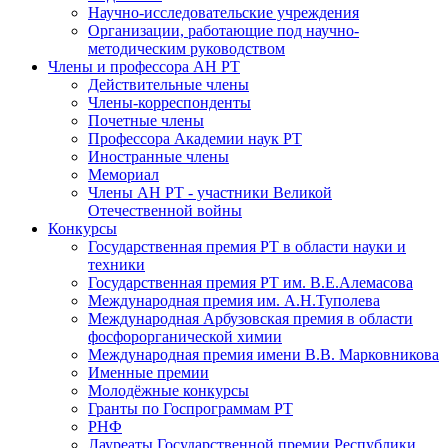
Научно-исследовательские учреждения
Организации, работающие под научно-
методическим руководством
Члены и профессора АН РТ
Действительные члены
Члены-корреспонденты
Почетные члены
Профессора Академии наук РТ
Иностранные члены
Мемориал
Члены АН РТ - участники Великой
Отечественной войны
Конкурсы
Государственная премия РТ в области науки и
техники
Государственная премия РТ им. В.Е.Алемасова
Международная премия им. А.Н.Туполева
Международная Арбузовская премия в области
фосфорорганической химии
Международная премия имени В.В. Марковникова
Именные премии
Молодёжные конкурсы
Гранты по Госпрограммам РТ
РНФ
Лауреаты Государственной премии Республики