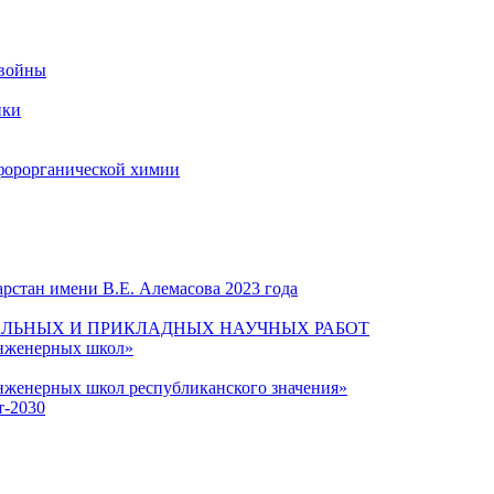
 войны
ики
форорганической химии
рстан имени В.Е. Алемасова 2023 года
ЛЬНЫХ И ПРИКЛАДНЫХ НАУЧНЫХ РАБОТ
инженерных школ»
нженерных школ республиканского значения»
т-2030