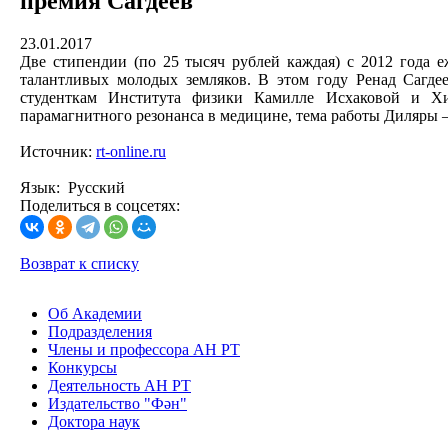
премия Сагдеев
23.01.2017
Две стипендии (по 25 тысяч рублей каждая) с 2012 года е
талантливых молодых земляков. В этом году Ренад Сагде
студенткам Института физики Камилле Исхаковой и Хим
парамагнитного резонанса в медицине, тема работы Диляры 
Источник:
rt-online.ru
Язык: Русский
Поделиться в соцсетях:
Возврат к списку
Об Академии
Подразделения
Члены и профессора АН РТ
Конкурсы
Деятельность АН РТ
Издательство "Фән"
Доктора наук