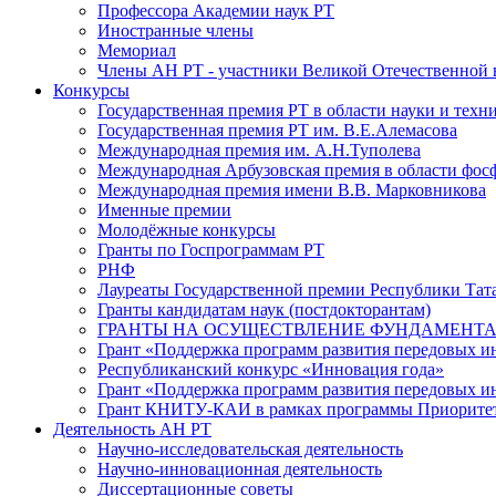
Профессора Академии наук РТ
Иностранные члены
Мемориал
Члены АН РТ - участники Великой Отечественной
Конкурсы
Государственная премия РТ в области науки и техн
Государственная премия РТ им. В.Е.Алемасова
Международная премия им. А.Н.Туполева
Международная Арбузовская премия в области фос
Международная премия имени В.В. Марковникова
Именные премии
Молодёжные конкурсы
Гранты по Госпрограммам РТ
РНФ
Лауреаты Государственной премии Республики Тата
Гранты кандидатам наук (постдокторантам)
ГРАНТЫ НА ОСУЩЕСТВЛЕНИЕ ФУНДАМЕНТА
Грант «Поддержка программ развития передовых 
Республиканский конкурс «Инновация года»
Грант «Поддержка программ развития передовых и
Грант КНИТУ-КАИ в рамках программы Приорите
Деятельность АН РТ
Научно-исследовательская деятельность
Научно-инновационная деятельность
Диссертационные советы