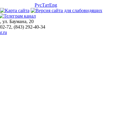
Рус
Тат
Eng
, ул. Баумана, 20
-02-72, (843) 292-40-34
r.ru