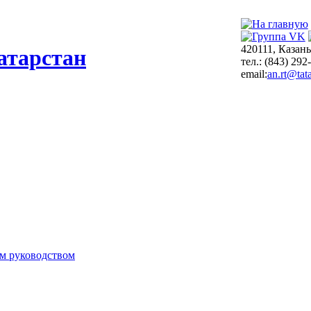
420111, Казань
атарстан
тел.: (843) 292
email:
an.rt@tata
м руководством