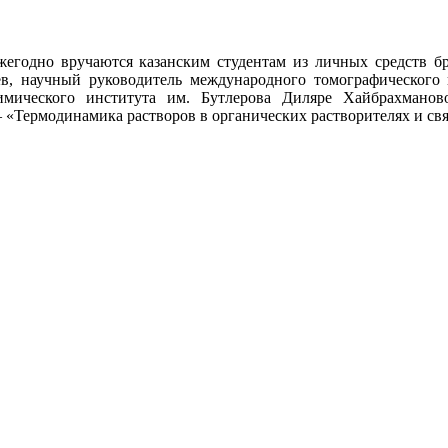
жегодно вручаются казанским студентам из личных средств б
ев, научный руководитель международного томографического
ического института им. Бутлерова Диляре Хайбрахманово
– «Термодинамика растворов в органических растворителях и св