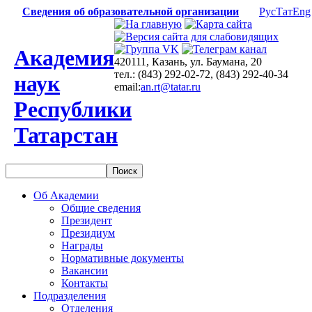
Сведения об образовательной организации
Рус
Тат
Eng
Академия
420111, Казань, ул. Баумана, 20
тел.: (843) 292-02-72, (843) 292-40-34
наук
email:
an.rt@tatar.ru
Республики
Татарстан
Об Академии
Общие сведения
Президент
Президиум
Награды
Нормативные документы
Вакансии
Контакты
Подразделения
Отделения