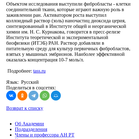
Объектом исследования выступили фибробласты - клетки
соединительной ткани, которые играют важную роль в
заживлении ран. Активатором роста выступил
коллоидный раствор (золь) наночастиц диоксида церия,
синтезированный в Институте общей и неорганической
химии им. Н. С. Курнакова, говорится в пресс-релизе
Института теоретической и экспериментальной
биофизики (ИТЭБ) РАН. Раствор добавляли в
питательную среду для культур первичных фибробластов,
взятых у мышиных эмбрионов. Наиболее эффективной
оказалась концентрация 10-7 моль/л.
Подробнее:
tass.ru
Язык: Русский
Поделиться в соцсетях:
Возврат к списку
Об Академии
Подразделения
Члены и профессора АН РТ