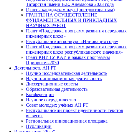
Татарстан имени В.Е. Алемасова 2023 года
Гранты кандидатам наук (постдокторантам)
ГРАНТЫ НА ОСУЩЕСТВЛЕНИЕ
ФУНДАМЕНТАЛЬНЫХ И ПРИКЛАДНЫХ
НАУЧНЫХ РАБОТ
Грант «Поддержка программ развития передовых
инженерных школ»
Республиканский конкурс «Инновация года»
Грант «Поддержка программ развития передовых
инженерных школ республиканского значения»
Грант КНИТУ-КАИ в рамках программы
Приоритет-2030
Деятельность АН РТ
Научно-исследовательская деятельность
Научно-инновационная деятельность
Диссертационные советы
Образовательная деятельность
Конференции
Научное сотрудничество
Совет молодых учёных АН РТ
Республиканский проект идентичности текстов
вывесок
Региональная инновационная площадка
Публикации
Издательство "Фән"