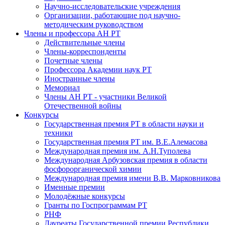
Научно-исследовательские учреждения
Организации, работающие под научно-
методическим руководством
Члены и профессора АН РТ
Действительные члены
Члены-корреспонденты
Почетные члены
Профессора Академии наук РТ
Иностранные члены
Мемориал
Члены АН РТ - участники Великой
Отечественной войны
Конкурсы
Государственная премия РТ в области науки и
техники
Государственная премия РТ им. В.Е.Алемасова
Международная премия им. А.Н.Туполева
Международная Арбузовская премия в области
фосфорорганической химии
Международная премия имени В.В. Марковникова
Именные премии
Молодёжные конкурсы
Гранты по Госпрограммам РТ
РНФ
Лауреаты Государственной премии Республики