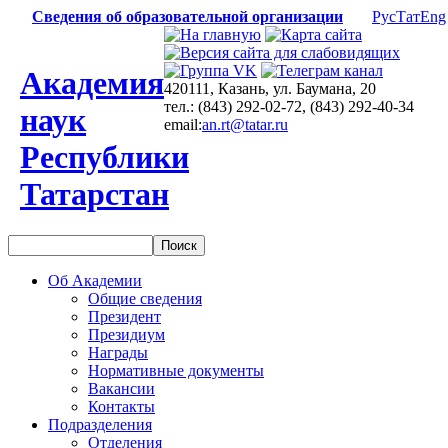
Сведения об образовательной организации
Рус
Тат
Eng
Академия
420111, Казань, ул. Баумана, 20
тел.: (843) 292-02-72, (843) 292-40-34
наук
email:
an.rt@tatar.ru
Республики
Татарстан
Об Академии
Общие сведения
Президент
Президиум
Награды
Нормативные документы
Вакансии
Контакты
Подразделения
Отделения