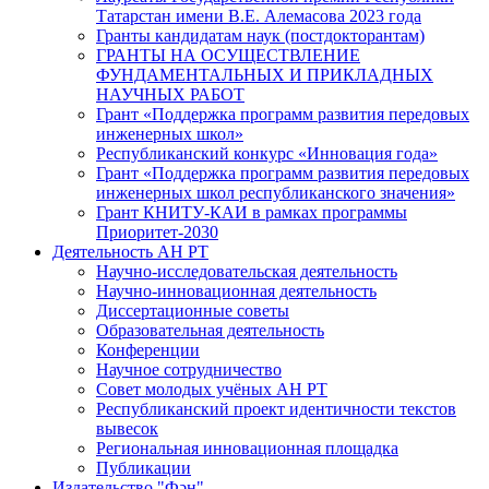
Татарстан имени В.Е. Алемасова 2023 года
Гранты кандидатам наук (постдокторантам)
ГРАНТЫ НА ОСУЩЕСТВЛЕНИЕ
ФУНДАМЕНТАЛЬНЫХ И ПРИКЛАДНЫХ
НАУЧНЫХ РАБОТ
Грант «Поддержка программ развития передовых
инженерных школ»
Республиканский конкурс «Инновация года»
Грант «Поддержка программ развития передовых
инженерных школ республиканского значения»
Грант КНИТУ-КАИ в рамках программы
Приоритет-2030
Деятельность АН РТ
Научно-исследовательская деятельность
Научно-инновационная деятельность
Диссертационные советы
Образовательная деятельность
Конференции
Научное сотрудничество
Совет молодых учёных АН РТ
Республиканский проект идентичности текстов
вывесок
Региональная инновационная площадка
Публикации
Издательство "Фән"