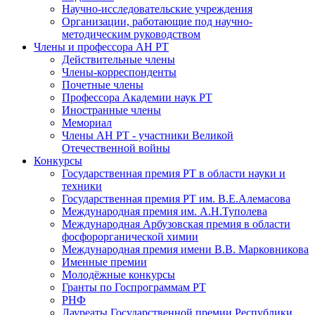
Научно-исследовательские учреждения
Организации, работающие под научно-
методическим руководством
Члены и профессора АН РТ
Действительные члены
Члены-корреспонденты
Почетные члены
Профессора Академии наук РТ
Иностранные члены
Мемориал
Члены АН РТ - участники Великой
Отечественной войны
Конкурсы
Государственная премия РТ в области науки и
техники
Государственная премия РТ им. В.Е.Алемасова
Международная премия им. А.Н.Туполева
Международная Арбузовская премия в области
фосфорорганической химии
Международная премия имени В.В. Марковникова
Именные премии
Молодёжные конкурсы
Гранты по Госпрограммам РТ
РНФ
Лауреаты Государственной премии Республики