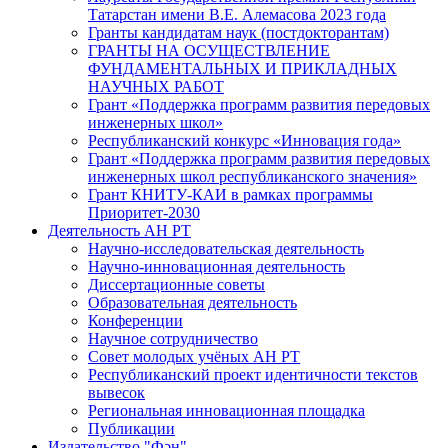
Татарстан имени В.Е. Алемасова 2023 года
Гранты кандидатам наук (постдокторантам)
ГРАНТЫ НА ОСУЩЕСТВЛЕНИЕ
ФУНДАМЕНТАЛЬНЫХ И ПРИКЛАДНЫХ
НАУЧНЫХ РАБОТ
Грант «Поддержка программ развития передовых
инженерных школ»
Республиканский конкурс «Инновация года»
Грант «Поддержка программ развития передовых
инженерных школ республиканского значения»
Грант КНИТУ-КАИ в рамках программы
Приоритет-2030
Деятельность АН РТ
Научно-исследовательская деятельность
Научно-инновационная деятельность
Диссертационные советы
Образовательная деятельность
Конференции
Научное сотрудничество
Совет молодых учёных АН РТ
Республиканский проект идентичности текстов
вывесок
Региональная инновационная площадка
Публикации
Издательство "Фән"