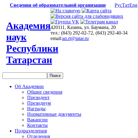
Сведения об образовательной организации
Рус
Тат
Eng
Академия
420111, Казань, ул. Баумана, 20
тел.: (843) 292-02-72, (843) 292-40-34
наук
email:
an.rt@tatar.ru
Республики
Татарстан
Об Академии
Общие сведения
Президент
Президиум
Награды
Нормативные документы
Вакансии
Контакты
Подразделения
Отделения