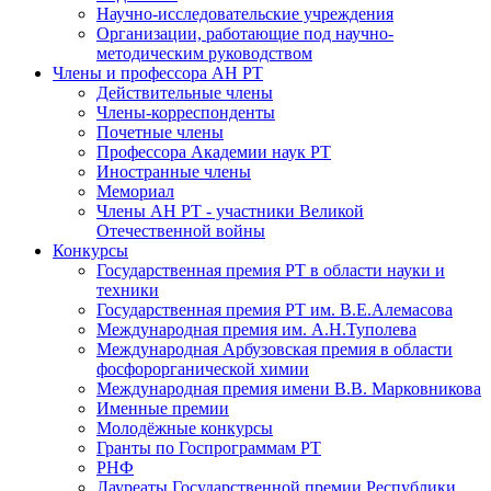
Научно-исследовательские учреждения
Организации, работающие под научно-
методическим руководством
Члены и профессора АН РТ
Действительные члены
Члены-корреспонденты
Почетные члены
Профессора Академии наук РТ
Иностранные члены
Мемориал
Члены АН РТ - участники Великой
Отечественной войны
Конкурсы
Государственная премия РТ в области науки и
техники
Государственная премия РТ им. В.Е.Алемасова
Международная премия им. А.Н.Туполева
Международная Арбузовская премия в области
фосфорорганической химии
Международная премия имени В.В. Марковникова
Именные премии
Молодёжные конкурсы
Гранты по Госпрограммам РТ
РНФ
Лауреаты Государственной премии Республики