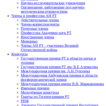
Научно-исследовательские учреждения
Организации, работающие под научно-
методическим руководством
Члены и профессора АН РТ
Действительные члены
Члены-корреспонденты
Почетные члены
Профессора Академии наук РТ
Иностранные члены
Мемориал
Члены АН РТ - участники Великой
Отечественной войны
Конкурсы
Государственная премия РТ в области науки и
техники
Государственная премия РТ им. В.Е.Алемасова
Международная премия им. А.Н.Туполева
Международная Арбузовская премия в области
фосфорорганической химии
Международная премия имени В.В. Марковникова
Именные премии
Молодёжные конкурсы
Гранты по Госпрограммам РТ
РНФ
Лауреаты Государственной премии Республики