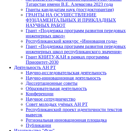
Татарстан имени В.Е. Алемасова 2023 года
Гранты кандидатам наук (постдокторантам)
ГРАНТЫ НА ОСУЩЕСТВЛЕНИЕ
ФУНДАМЕНТАЛЬНЫХ И ПРИКЛАДНЫХ
НАУЧНЫХ РАБОТ
Грант «Поддержка программ развития передовых
инженерных школ»
Республиканский конкурс «Инновация года»
Грант «Поддержка программ развития передовых
инженерных школ республиканского значения»
Грант КНИТУ-КАИ в рамках программы
Приоритет-2030
Деятельность АН РТ
Научно-исследовательская деятельность
Научно-инновационная деятельность
Диссертационные советы
Образовательная деятельность
Конференции
Научное сотрудничество
Совет молодых учёных АН РТ
Республиканский проект идентичности текстов
вывесок
Региональная инновационная площадка
Публикации
Издательство "Фән"