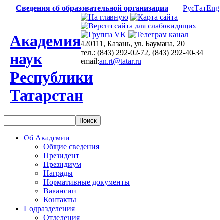
Сведения об образовательной организации
Рус
Тат
Eng
Академия
420111, Казань, ул. Баумана, 20
тел.: (843) 292-02-72, (843) 292-40-34
наук
email:
an.rt@tatar.ru
Республики
Татарстан
Об Академии
Общие сведения
Президент
Президиум
Награды
Нормативные документы
Вакансии
Контакты
Подразделения
Отделения