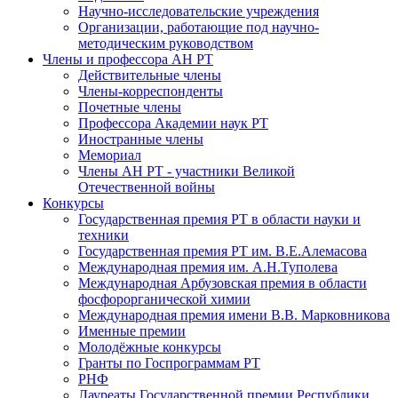
Научно-исследовательские учреждения
Организации, работающие под научно-
методическим руководством
Члены и профессора АН РТ
Действительные члены
Члены-корреспонденты
Почетные члены
Профессора Академии наук РТ
Иностранные члены
Мемориал
Члены АН РТ - участники Великой
Отечественной войны
Конкурсы
Государственная премия РТ в области науки и
техники
Государственная премия РТ им. В.Е.Алемасова
Международная премия им. А.Н.Туполева
Международная Арбузовская премия в области
фосфорорганической химии
Международная премия имени В.В. Марковникова
Именные премии
Молодёжные конкурсы
Гранты по Госпрограммам РТ
РНФ
Лауреаты Государственной премии Республики