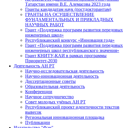
Татарстан имени В.Е. Алемасова 2023 года
Гранты кандидатам наук (постдокторантам)
ГРАНТЫ НА ОСУЩЕСТВЛЕНИЕ
ФУНДАМЕНТАЛЬНЫХ И ПРИКЛАДНЫХ
НАУЧНЫХ РАБОТ
Грант «Поддержка программ развития передовых
инженерных школ»
Республиканский конкурс «Инновация года»
Грант «Поддержка программ развития передовых
инженерных школ республиканского значения»
Грант КНИТУ-КАИ в рамках программы
Приоритет-2030
Деятельность АН РТ
Научно-исследовательская деятельность
Научно-инновационная деятельность
Диссертационные советы
Образовательная деятельность
Конференции
Научное сотрудничество
Совет молодых учёных АН РТ
Республиканский проект идентичности текстов
вывесок
Региональная инновационная площадка
Публикации
Издательство "Фән"