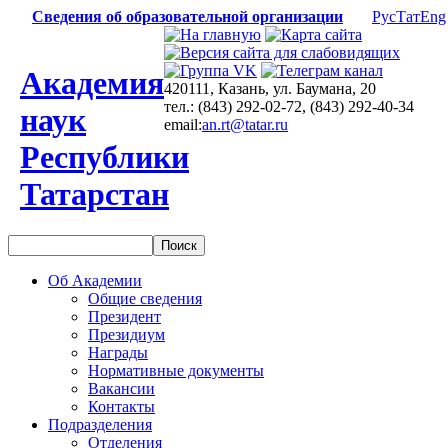
Сведения об образовательной организации
Рус
Тат
Eng
Академия
420111, Казань, ул. Баумана, 20
тел.: (843) 292-02-72, (843) 292-40-34
наук
email:
an.rt@tatar.ru
Республики
Татарстан
Об Академии
Общие сведения
Президент
Президиум
Награды
Нормативные документы
Вакансии
Контакты
Подразделения
Отделения