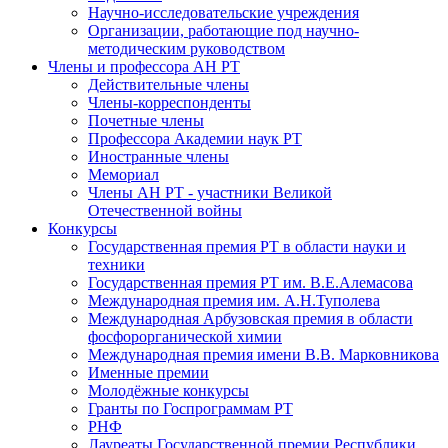
Научно-исследовательские учреждения
Организации, работающие под научно-
методическим руководством
Члены и профессора АН РТ
Действительные члены
Члены-корреспонденты
Почетные члены
Профессора Академии наук РТ
Иностранные члены
Мемориал
Члены АН РТ - участники Великой
Отечественной войны
Конкурсы
Государственная премия РТ в области науки и
техники
Государственная премия РТ им. В.Е.Алемасова
Международная премия им. А.Н.Туполева
Международная Арбузовская премия в области
фосфорорганической химии
Международная премия имени В.В. Марковникова
Именные премии
Молодёжные конкурсы
Гранты по Госпрограммам РТ
РНФ
Лауреаты Государственной премии Республики