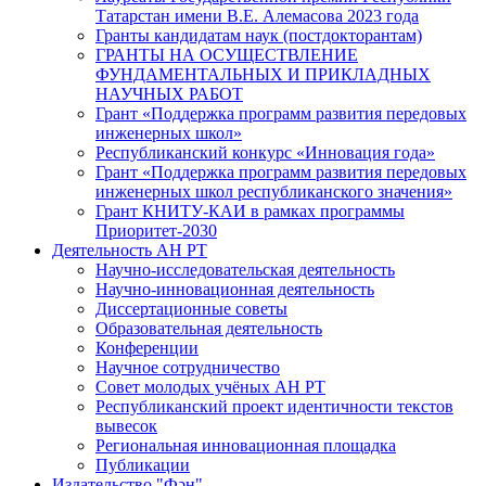
Татарстан имени В.Е. Алемасова 2023 года
Гранты кандидатам наук (постдокторантам)
ГРАНТЫ НА ОСУЩЕСТВЛЕНИЕ
ФУНДАМЕНТАЛЬНЫХ И ПРИКЛАДНЫХ
НАУЧНЫХ РАБОТ
Грант «Поддержка программ развития передовых
инженерных школ»
Республиканский конкурс «Инновация года»
Грант «Поддержка программ развития передовых
инженерных школ республиканского значения»
Грант КНИТУ-КАИ в рамках программы
Приоритет-2030
Деятельность АН РТ
Научно-исследовательская деятельность
Научно-инновационная деятельность
Диссертационные советы
Образовательная деятельность
Конференции
Научное сотрудничество
Совет молодых учёных АН РТ
Республиканский проект идентичности текстов
вывесок
Региональная инновационная площадка
Публикации
Издательство "Фән"