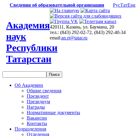
Сведения об образовательной организации
Рус
Тат
Eng
Академия
420111, Казань, ул. Баумана, 20
тел.: (843) 292-02-72, (843) 292-40-34
наук
email:
an.rt@tatar.ru
Республики
Татарстан
Об Академии
Общие сведения
Президент
Президиум
Награды
Нормативные документы
Вакансии
Контакты
Подразделения
Отделения