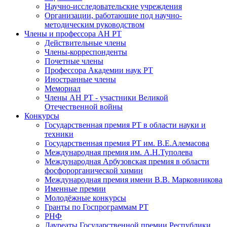
Научно-исследовательские учреждения
Организации, работающие под научно-
методическим руководством
Члены и профессора АН РТ
Действительные члены
Члены-корреспонденты
Почетные члены
Профессора Академии наук РТ
Иностранные члены
Мемориал
Члены АН РТ - участники Великой
Отечественной войны
Конкурсы
Государственная премия РТ в области науки и
техники
Государственная премия РТ им. В.Е.Алемасова
Международная премия им. А.Н.Туполева
Международная Арбузовская премия в области
фосфорорганической химии
Международная премия имени В.В. Марковникова
Именные премии
Молодёжные конкурсы
Гранты по Госпрограммам РТ
РНФ
Лауреаты Государственной премии Республики