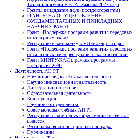
Татарстан имени В.Е. Алемасова 2023 года
Гранты кандидатам наук (постдокторантам)
ГРАНТЫ НА ОСУЩЕСТВЛЕНИЕ
ФУНДАМЕНТАЛЬНЫХ И ПРИКЛАДНЫХ
НАУЧНЫХ РАБОТ
Грант «Поддержка программ развития передовых
инженерных школ»
Республиканский конкурс «Инновация года»
Грант «Поддержка программ развития передовых
инженерных школ республиканского значения»
Грант КНИТУ-КАИ в рамках программы
Приоритет-2030
Деятельность АН РТ
Научно-исследовательская деятельность
Научно-инновационная деятельность
Диссертационные советы
Образовательная деятельность
Конференции
Научное сотрудничество
Совет молодых учёных АН РТ
Республиканский проект идентичности текстов
вывесок
Региональная инновационная площадка
Публикации
Издательство "Фән"