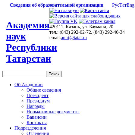
Сведения об образовательной организации
Рус
Тат
Eng
Академия
420111, Казань, ул. Баумана, 20
тел.: (843) 292-02-72, (843) 292-40-34
наук
email:
an.rt@tatar.ru
Республики
Татарстан
Об Академии
Общие сведения
Президент
Президиум
Награды
Нормативные документы
Вакансии
Контакты
Подразделения
Отделения