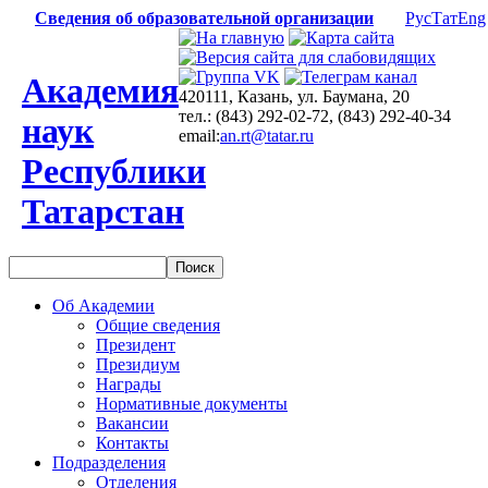
Сведения об образовательной организации
Рус
Тат
Eng
Академия
420111, Казань, ул. Баумана, 20
тел.: (843) 292-02-72, (843) 292-40-34
наук
email:
an.rt@tatar.ru
Республики
Татарстан
Об Академии
Общие сведения
Президент
Президиум
Награды
Нормативные документы
Вакансии
Контакты
Подразделения
Отделения