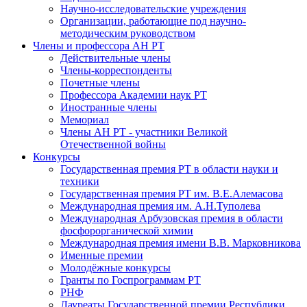
Научно-исследовательские учреждения
Организации, работающие под научно-
методическим руководством
Члены и профессора АН РТ
Действительные члены
Члены-корреспонденты
Почетные члены
Профессора Академии наук РТ
Иностранные члены
Мемориал
Члены АН РТ - участники Великой
Отечественной войны
Конкурсы
Государственная премия РТ в области науки и
техники
Государственная премия РТ им. В.Е.Алемасова
Международная премия им. А.Н.Туполева
Международная Арбузовская премия в области
фосфорорганической химии
Международная премия имени В.В. Марковникова
Именные премии
Молодёжные конкурсы
Гранты по Госпрограммам РТ
РНФ
Лауреаты Государственной премии Республики