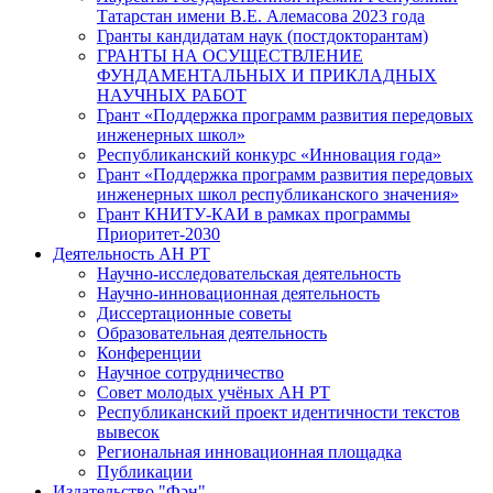
Татарстан имени В.Е. Алемасова 2023 года
Гранты кандидатам наук (постдокторантам)
ГРАНТЫ НА ОСУЩЕСТВЛЕНИЕ
ФУНДАМЕНТАЛЬНЫХ И ПРИКЛАДНЫХ
НАУЧНЫХ РАБОТ
Грант «Поддержка программ развития передовых
инженерных школ»
Республиканский конкурс «Инновация года»
Грант «Поддержка программ развития передовых
инженерных школ республиканского значения»
Грант КНИТУ-КАИ в рамках программы
Приоритет-2030
Деятельность АН РТ
Научно-исследовательская деятельность
Научно-инновационная деятельность
Диссертационные советы
Образовательная деятельность
Конференции
Научное сотрудничество
Совет молодых учёных АН РТ
Республиканский проект идентичности текстов
вывесок
Региональная инновационная площадка
Публикации
Издательство "Фән"