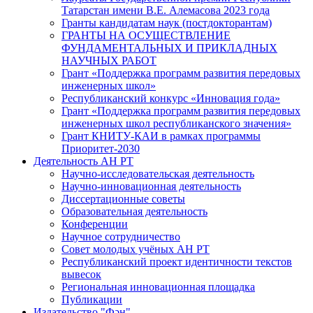
Татарстан имени В.Е. Алемасова 2023 года
Гранты кандидатам наук (постдокторантам)
ГРАНТЫ НА ОСУЩЕСТВЛЕНИЕ
ФУНДАМЕНТАЛЬНЫХ И ПРИКЛАДНЫХ
НАУЧНЫХ РАБОТ
Грант «Поддержка программ развития передовых
инженерных школ»
Республиканский конкурс «Инновация года»
Грант «Поддержка программ развития передовых
инженерных школ республиканского значения»
Грант КНИТУ-КАИ в рамках программы
Приоритет-2030
Деятельность АН РТ
Научно-исследовательская деятельность
Научно-инновационная деятельность
Диссертационные советы
Образовательная деятельность
Конференции
Научное сотрудничество
Совет молодых учёных АН РТ
Республиканский проект идентичности текстов
вывесок
Региональная инновационная площадка
Публикации
Издательство "Фән"