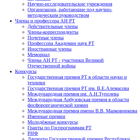
Научно-исследовательские учреждения
Организации, работающие под научно-
методическим руководством
Члены и профессора АН РТ
Действительные члены
Члены-корреспонденты
Почетные члены
Профессора Академии наук РТ
Иностранные члены
Мемориал
Члены АН РТ - участники Великой
Отечественной войны
Конкурсы
Государственная премия РТ в области науки и
техники
Государственная премия РТ им. В.Е.Алемасова
Международная премия им. А.Н.Туполева
Международная Арбузовская премия в области
фосфорорганической химии
Международная премия имени В.В. Марковникова
Именные премии
Молодёжные конкурсы
Гранты по Госпрограммам РТ
РНФ
Лауреаты Государственной премии Республики