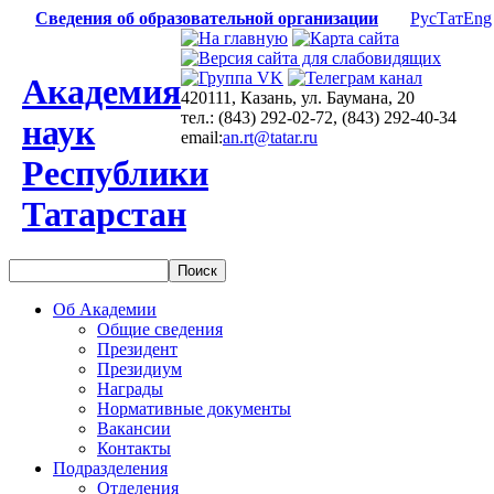
Сведения об образовательной организации
Рус
Тат
Eng
Академия
420111, Казань, ул. Баумана, 20
тел.: (843) 292-02-72, (843) 292-40-34
наук
email:
an.rt@tatar.ru
Республики
Татарстан
Об Академии
Общие сведения
Президент
Президиум
Награды
Нормативные документы
Вакансии
Контакты
Подразделения
Отделения