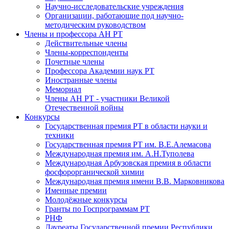
Научно-исследовательские учреждения
Организации, работающие под научно-
методическим руководством
Члены и профессора АН РТ
Действительные члены
Члены-корреспонденты
Почетные члены
Профессора Академии наук РТ
Иностранные члены
Мемориал
Члены АН РТ - участники Великой
Отечественной войны
Конкурсы
Государственная премия РТ в области науки и
техники
Государственная премия РТ им. В.Е.Алемасова
Международная премия им. А.Н.Туполева
Международная Арбузовская премия в области
фосфорорганической химии
Международная премия имени В.В. Марковникова
Именные премии
Молодёжные конкурсы
Гранты по Госпрограммам РТ
РНФ
Лауреаты Государственной премии Республики