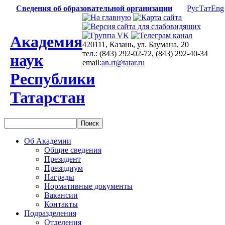
Сведения об образовательной организации
Рус
Тат
Eng
Академия
420111, Казань, ул. Баумана, 20
тел.: (843) 292-02-72, (843) 292-40-34
наук
email:
an.rt@tatar.ru
Республики
Татарстан
Об Академии
Общие сведения
Президент
Президиум
Награды
Нормативные документы
Вакансии
Контакты
Подразделения
Отделения