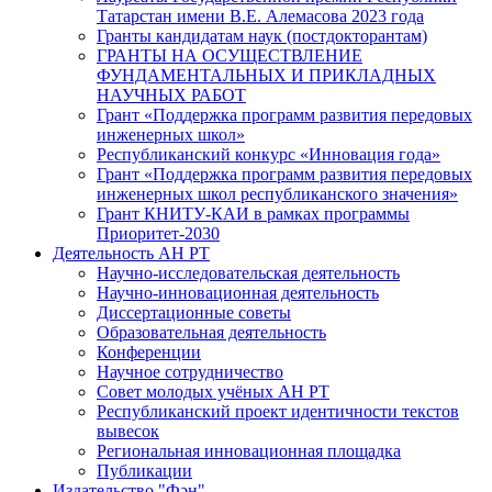
Татарстан имени В.Е. Алемасова 2023 года
Гранты кандидатам наук (постдокторантам)
ГРАНТЫ НА ОСУЩЕСТВЛЕНИЕ
ФУНДАМЕНТАЛЬНЫХ И ПРИКЛАДНЫХ
НАУЧНЫХ РАБОТ
Грант «Поддержка программ развития передовых
инженерных школ»
Республиканский конкурс «Инновация года»
Грант «Поддержка программ развития передовых
инженерных школ республиканского значения»
Грант КНИТУ-КАИ в рамках программы
Приоритет-2030
Деятельность АН РТ
Научно-исследовательская деятельность
Научно-инновационная деятельность
Диссертационные советы
Образовательная деятельность
Конференции
Научное сотрудничество
Совет молодых учёных АН РТ
Республиканский проект идентичности текстов
вывесок
Региональная инновационная площадка
Публикации
Издательство "Фән"