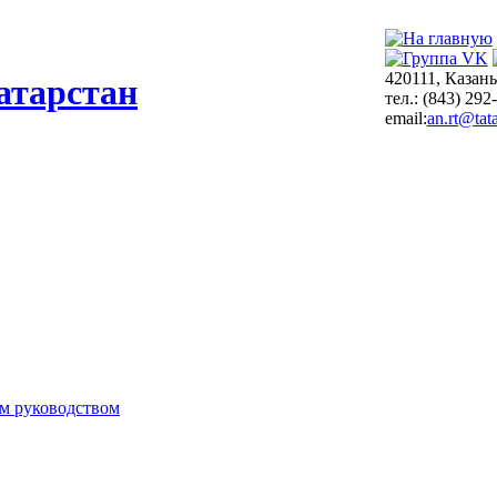
420111, Казань
атарстан
тел.: (843) 292
email:
an.rt@tata
м руководством