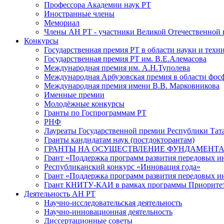
Профессора Академии наук РТ
Иностранные члены
Мемориал
Члены АН РТ - участники Великой Отечественной
Конкурсы
Государственная премия РТ в области науки и техн
Государственная премия РТ им. В.Е.Алемасова
Международная премия им. А.Н.Туполева
Международная Арбузовская премия в области фос
Международная премия имени В.В. Марковникова
Именные премии
Молодёжные конкурсы
Гранты по Госпрограммам РТ
РНФ
Лауреаты Государственной премии Республики Тата
Гранты кандидатам наук (постдокторантам)
ГРАНТЫ НА ОСУЩЕСТВЛЕНИЕ ФУНДАМЕНТА
Грант «Поддержка программ развития передовых 
Республиканский конкурс «Инновация года»
Грант «Поддержка программ развития передовых и
Грант КНИТУ-КАИ в рамках программы Приорите
Деятельность АН РТ
Научно-исследовательская деятельность
Научно-инновационная деятельность
Диссертационные советы