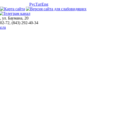
Рус
Тат
Eng
, ул. Баумана, 20
-02-72, (843) 292-40-34
r.ru