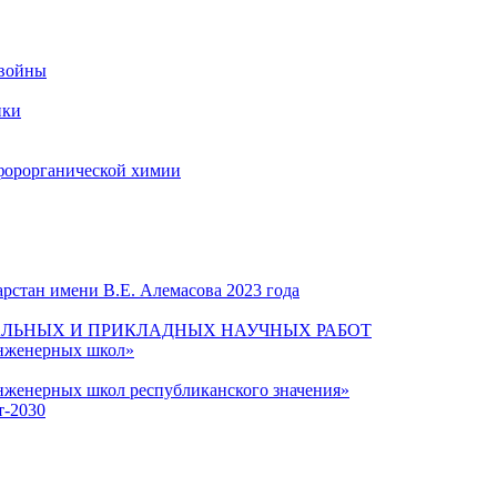
 войны
ики
форорганической химии
рстан имени В.Е. Алемасова 2023 года
ЛЬНЫХ И ПРИКЛАДНЫХ НАУЧНЫХ РАБОТ
инженерных школ»
нженерных школ республиканского значения»
т-2030