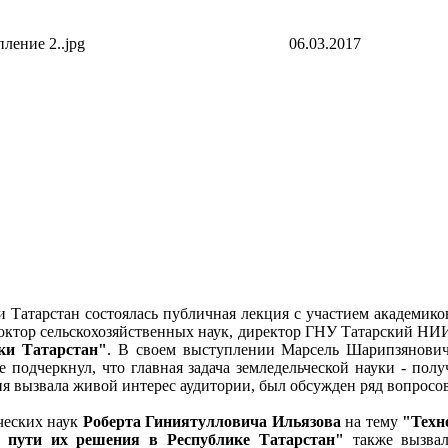
06.03.2017
и Татарстан состоялась публичная лекция с участием академико
доктор сельскохозяйственных наук, директор ГНУ Татарский 
ки Татарстан"
. В своем выступлении Марсель Шарипзянович
е подчеркнул, что главная задача земледельческой науки - по
ия вызвала живой интерес аудитории, был обсужден ряд вопросо
ческих наук
Роберта Гиниятулловича Ильязова
на тему
"Техн
и пути их решения в Республике Татарстан"
также вызвал