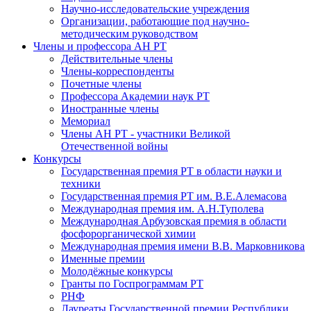
Научно-исследовательские учреждения
Организации, работающие под научно-
методическим руководством
Члены и профессора АН РТ
Действительные члены
Члены-корреспонденты
Почетные члены
Профессора Академии наук РТ
Иностранные члены
Мемориал
Члены АН РТ - участники Великой
Отечественной войны
Конкурсы
Государственная премия РТ в области науки и
техники
Государственная премия РТ им. В.Е.Алемасова
Международная премия им. А.Н.Туполева
Международная Арбузовская премия в области
фосфорорганической химии
Международная премия имени В.В. Марковникова
Именные премии
Молодёжные конкурсы
Гранты по Госпрограммам РТ
РНФ
Лауреаты Государственной премии Республики