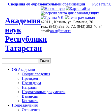
Сведения об образовательной организации
Рус
Тат
Eng
Академия
420111, Казань, ул. Баумана, 20
тел.: (843) 292-02-72, (843) 292-40-34
наук
email:
an.rt@tatar.ru
Республики
Татарстан
Об Академии
Общие сведения
Президент
Президиум
Награды
Нормативные документы
Вакансии
Контакты
Подразделения
Отделения