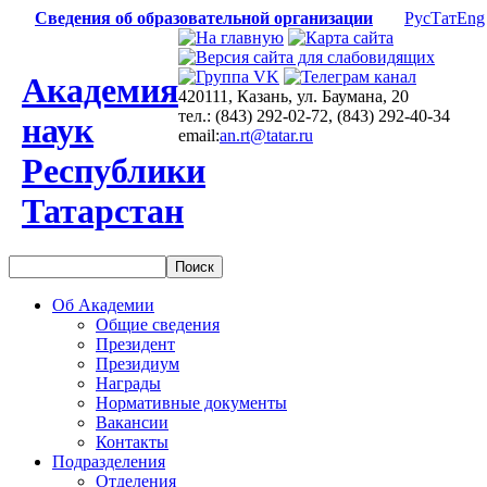
Сведения об образовательной организации
Рус
Тат
Eng
Академия
420111, Казань, ул. Баумана, 20
тел.: (843) 292-02-72, (843) 292-40-34
наук
email:
an.rt@tatar.ru
Республики
Татарстан
Об Академии
Общие сведения
Президент
Президиум
Награды
Нормативные документы
Вакансии
Контакты
Подразделения
Отделения