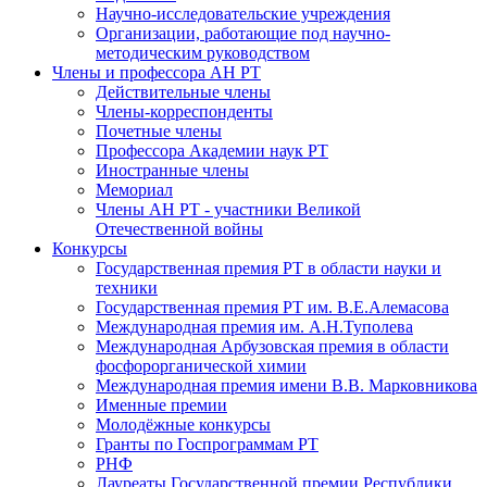
Научно-исследовательские учреждения
Организации, работающие под научно-
методическим руководством
Члены и профессора АН РТ
Действительные члены
Члены-корреспонденты
Почетные члены
Профессора Академии наук РТ
Иностранные члены
Мемориал
Члены АН РТ - участники Великой
Отечественной войны
Конкурсы
Государственная премия РТ в области науки и
техники
Государственная премия РТ им. В.Е.Алемасова
Международная премия им. А.Н.Туполева
Международная Арбузовская премия в области
фосфорорганической химии
Международная премия имени В.В. Марковникова
Именные премии
Молодёжные конкурсы
Гранты по Госпрограммам РТ
РНФ
Лауреаты Государственной премии Республики