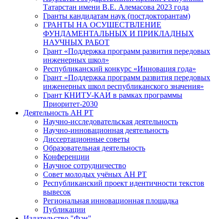
Татарстан имени В.Е. Алемасова 2023 года
Гранты кандидатам наук (постдокторантам)
ГРАНТЫ НА ОСУЩЕСТВЛЕНИЕ
ФУНДАМЕНТАЛЬНЫХ И ПРИКЛАДНЫХ
НАУЧНЫХ РАБОТ
Грант «Поддержка программ развития передовых
инженерных школ»
Республиканский конкурс «Инновация года»
Грант «Поддержка программ развития передовых
инженерных школ республиканского значения»
Грант КНИТУ-КАИ в рамках программы
Приоритет-2030
Деятельность АН РТ
Научно-исследовательская деятельность
Научно-инновационная деятельность
Диссертационные советы
Образовательная деятельность
Конференции
Научное сотрудничество
Совет молодых учёных АН РТ
Республиканский проект идентичности текстов
вывесок
Региональная инновационная площадка
Публикации
Издательство "Фән"