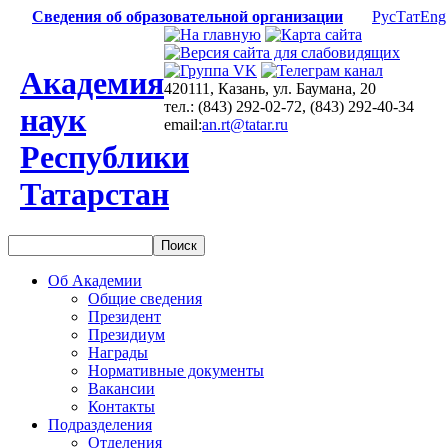
Сведения об образовательной организации
Рус
Тат
Eng
Академия
420111, Казань, ул. Баумана, 20
тел.: (843) 292-02-72, (843) 292-40-34
наук
email:
an.rt@tatar.ru
Республики
Татарстан
Об Академии
Общие сведения
Президент
Президиум
Награды
Нормативные документы
Вакансии
Контакты
Подразделения
Отделения