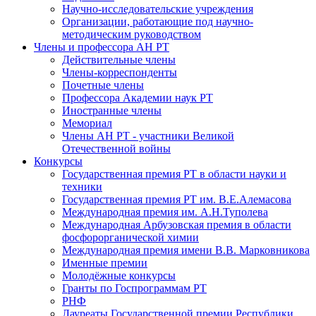
Научно-исследовательские учреждения
Организации, работающие под научно-
методическим руководством
Члены и профессора АН РТ
Действительные члены
Члены-корреспонденты
Почетные члены
Профессора Академии наук РТ
Иностранные члены
Мемориал
Члены АН РТ - участники Великой
Отечественной войны
Конкурсы
Государственная премия РТ в области науки и
техники
Государственная премия РТ им. В.Е.Алемасова
Международная премия им. А.Н.Туполева
Международная Арбузовская премия в области
фосфорорганической химии
Международная премия имени В.В. Марковникова
Именные премии
Молодёжные конкурсы
Гранты по Госпрограммам РТ
РНФ
Лауреаты Государственной премии Республики