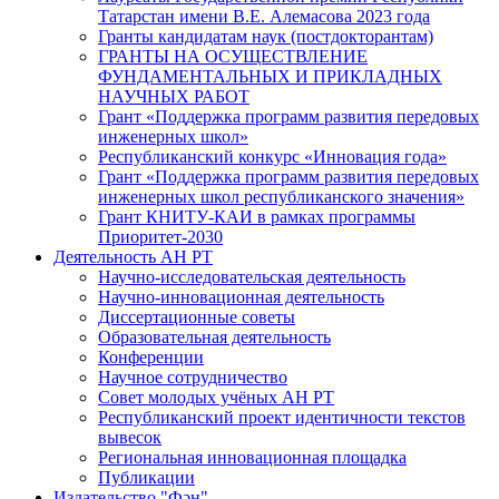
Татарстан имени В.Е. Алемасова 2023 года
Гранты кандидатам наук (постдокторантам)
ГРАНТЫ НА ОСУЩЕСТВЛЕНИЕ
ФУНДАМЕНТАЛЬНЫХ И ПРИКЛАДНЫХ
НАУЧНЫХ РАБОТ
Грант «Поддержка программ развития передовых
инженерных школ»
Республиканский конкурс «Инновация года»
Грант «Поддержка программ развития передовых
инженерных школ республиканского значения»
Грант КНИТУ-КАИ в рамках программы
Приоритет-2030
Деятельность АН РТ
Научно-исследовательская деятельность
Научно-инновационная деятельность
Диссертационные советы
Образовательная деятельность
Конференции
Научное сотрудничество
Совет молодых учёных АН РТ
Республиканский проект идентичности текстов
вывесок
Региональная инновационная площадка
Публикации
Издательство "Фән"