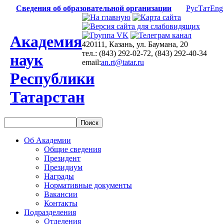
Сведения об образовательной организации
Рус
Тат
Eng
Академия
420111, Казань, ул. Баумана, 20
тел.: (843) 292-02-72, (843) 292-40-34
наук
email:
an.rt@tatar.ru
Республики
Татарстан
Об Академии
Общие сведения
Президент
Президиум
Награды
Нормативные документы
Вакансии
Контакты
Подразделения
Отделения