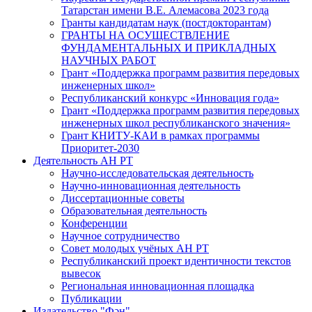
Татарстан имени В.Е. Алемасова 2023 года
Гранты кандидатам наук (постдокторантам)
ГРАНТЫ НА ОСУЩЕСТВЛЕНИЕ
ФУНДАМЕНТАЛЬНЫХ И ПРИКЛАДНЫХ
НАУЧНЫХ РАБОТ
Грант «Поддержка программ развития передовых
инженерных школ»
Республиканский конкурс «Инновация года»
Грант «Поддержка программ развития передовых
инженерных школ республиканского значения»
Грант КНИТУ-КАИ в рамках программы
Приоритет-2030
Деятельность АН РТ
Научно-исследовательская деятельность
Научно-инновационная деятельность
Диссертационные советы
Образовательная деятельность
Конференции
Научное сотрудничество
Совет молодых учёных АН РТ
Республиканский проект идентичности текстов
вывесок
Региональная инновационная площадка
Публикации
Издательство "Фән"