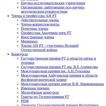
Научно-исследовательские учреждения
Организации, работающие под научно-
методическим руководством
Члены и профессора АН РТ
Действительные члены
Члены-корреспонденты
Почетные члены
Профессора Академии наук РТ
Иностранные члены
Мемориал
Члены АН РТ - участники Великой
Отечественной войны
Конкурсы
Государственная премия РТ в области науки и
техники
Государственная премия РТ им. В.Е.Алемасова
Международная премия им. А.Н.Туполева
Международная Арбузовская премия в области
фосфорорганической химии
Международная премия имени В.В. Марковникова
Именные премии
Молодёжные конкурсы
Гранты по Госпрограммам РТ
РНФ
Лауреаты Государственной премии Республики