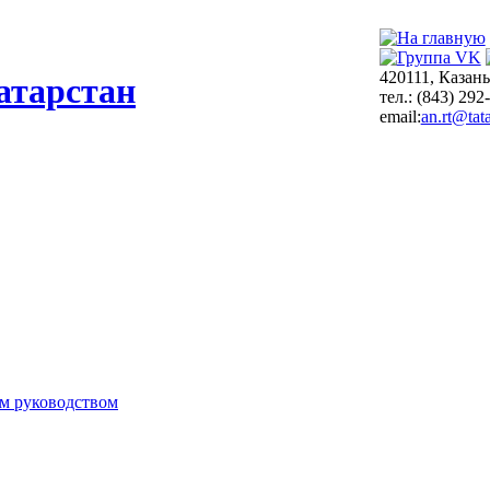
420111, Казань
атарстан
тел.: (843) 292
email:
an.rt@tata
м руководством