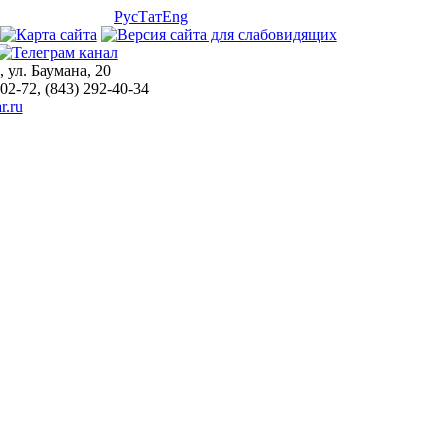
Рус
Тат
Eng
, ул. Баумана, 20
-02-72, (843) 292-40-34
r.ru