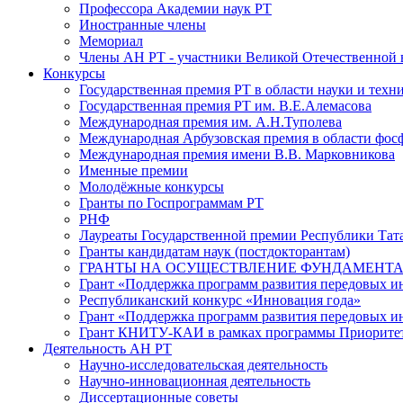
Профессора Академии наук РТ
Иностранные члены
Мемориал
Члены АН РТ - участники Великой Отечественной
Конкурсы
Государственная премия РТ в области науки и техн
Государственная премия РТ им. В.Е.Алемасова
Международная премия им. А.Н.Туполева
Международная Арбузовская премия в области фос
Международная премия имени В.В. Марковникова
Именные премии
Молодёжные конкурсы
Гранты по Госпрограммам РТ
РНФ
Лауреаты Государственной премии Республики Тата
Гранты кандидатам наук (постдокторантам)
ГРАНТЫ НА ОСУЩЕСТВЛЕНИЕ ФУНДАМЕНТА
Грант «Поддержка программ развития передовых 
Республиканский конкурс «Инновация года»
Грант «Поддержка программ развития передовых и
Грант КНИТУ-КАИ в рамках программы Приорите
Деятельность АН РТ
Научно-исследовательская деятельность
Научно-инновационная деятельность
Диссертационные советы