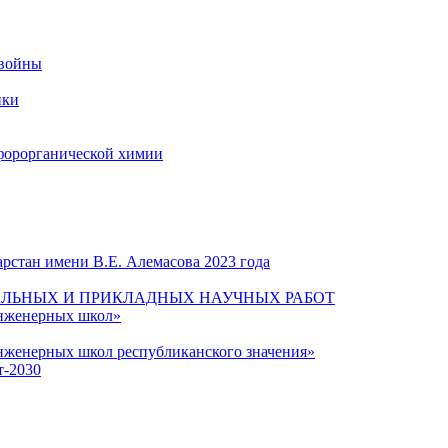
 войны
ики
форорганической химии
рстан имени В.Е. Алемасова 2023 года
ЛЬНЫХ И ПРИКЛАДНЫХ НАУЧНЫХ РАБОТ
инженерных школ»
нженерных школ республиканского значения»
т-2030