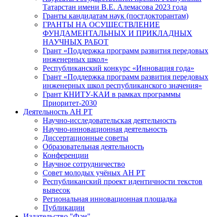
Татарстан имени В.Е. Алемасова 2023 года
Гранты кандидатам наук (постдокторантам)
ГРАНТЫ НА ОСУЩЕСТВЛЕНИЕ
ФУНДАМЕНТАЛЬНЫХ И ПРИКЛАДНЫХ
НАУЧНЫХ РАБОТ
Грант «Поддержка программ развития передовых
инженерных школ»
Республиканский конкурс «Инновация года»
Грант «Поддержка программ развития передовых
инженерных школ республиканского значения»
Грант КНИТУ-КАИ в рамках программы
Приоритет-2030
Деятельность АН РТ
Научно-исследовательская деятельность
Научно-инновационная деятельность
Диссертационные советы
Образовательная деятельность
Конференции
Научное сотрудничество
Совет молодых учёных АН РТ
Республиканский проект идентичности текстов
вывесок
Региональная инновационная площадка
Публикации
Издательство "Фән"