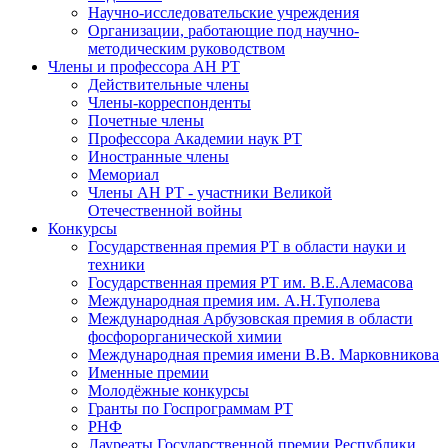
Научно-исследовательские учреждения
Организации, работающие под научно-
методическим руководством
Члены и профессора АН РТ
Действительные члены
Члены-корреспонденты
Почетные члены
Профессора Академии наук РТ
Иностранные члены
Мемориал
Члены АН РТ - участники Великой
Отечественной войны
Конкурсы
Государственная премия РТ в области науки и
техники
Государственная премия РТ им. В.Е.Алемасова
Международная премия им. А.Н.Туполева
Международная Арбузовская премия в области
фосфорорганической химии
Международная премия имени В.В. Марковникова
Именные премии
Молодёжные конкурсы
Гранты по Госпрограммам РТ
РНФ
Лауреаты Государственной премии Республики