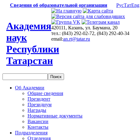
Сведения об образовательной организации
Рус
Тат
Eng
Академия
420111, Казань, ул. Баумана, 20
тел.: (843) 292-02-72, (843) 292-40-34
наук
email:
an.rt@tatar.ru
Республики
Татарстан
Об Академии
Общие сведения
Президент
Президиум
Награды
Нормативные документы
Вакансии
Контакты
Подразделения
Отделения