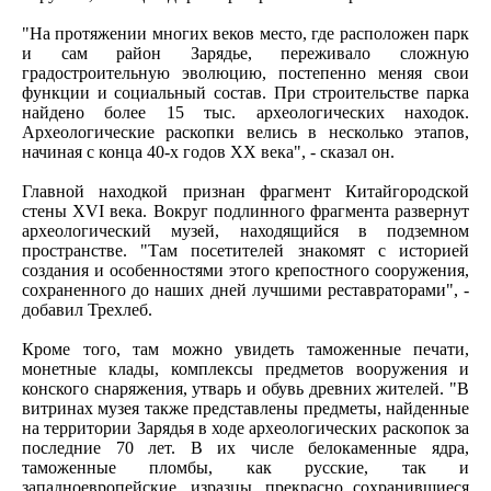
"На протяжении многих веков место, где расположен парк
и сам район Зарядье, переживало сложную
градостроительную эволюцию, постепенно меняя свои
функции и социальный состав. При строительстве парка
найдено более 15 тыс. археологических находок.
Археологические раскопки велись в несколько этапов,
начиная с конца 40-х годов XX века", - сказал он.
Главной находкой признан фрагмент Китайгородской
стены XVI века. Вокруг подлинного фрагмента развернут
археологический музей, находящийся в подземном
пространстве. "Там посетителей знакомят с историей
создания и особенностями этого крепостного сооружения,
сохраненного до наших дней лучшими реставраторами", -
добавил Трехлеб.
Кроме того, там можно увидеть таможенные печати,
монетные клады, комплексы предметов вооружения и
конского снаряжения, утварь и обувь древних жителей. "В
витринах музея также представлены предметы, найденные
на территории Зарядья в ходе археологических раскопок за
последние 70 лет. В их числе белокаменные ядра,
таможенные пломбы, как русские, так и
западноевропейские, изразцы, прекрасно сохранившиеся