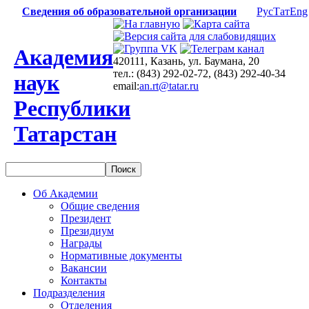
Сведения об образовательной организации
Рус
Тат
Eng
Академия
420111, Казань, ул. Баумана, 20
тел.: (843) 292-02-72, (843) 292-40-34
наук
email:
an.rt@tatar.ru
Республики
Татарстан
Об Академии
Общие сведения
Президент
Президиум
Награды
Нормативные документы
Вакансии
Контакты
Подразделения
Отделения