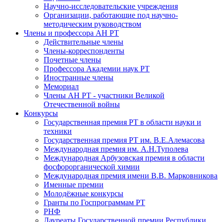
Научно-исследовательские учреждения
Организации, работающие под научно-
методическим руководством
Члены и профессора АН РТ
Действительные члены
Члены-корреспонденты
Почетные члены
Профессора Академии наук РТ
Иностранные члены
Мемориал
Члены АН РТ - участники Великой
Отечественной войны
Конкурсы
Государственная премия РТ в области науки и
техники
Государственная премия РТ им. В.Е.Алемасова
Международная премия им. А.Н.Туполева
Международная Арбузовская премия в области
фосфорорганической химии
Международная премия имени В.В. Марковникова
Именные премии
Молодёжные конкурсы
Гранты по Госпрограммам РТ
РНФ
Лауреаты Государственной премии Республики