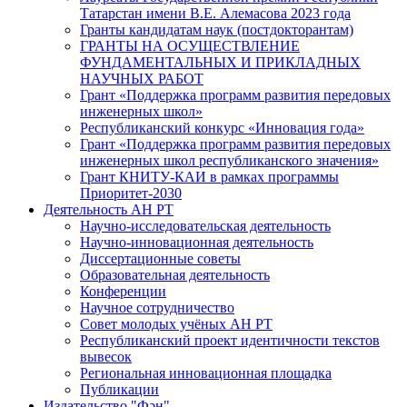
Татарстан имени В.Е. Алемасова 2023 года
Гранты кандидатам наук (постдокторантам)
ГРАНТЫ НА ОСУЩЕСТВЛЕНИЕ
ФУНДАМЕНТАЛЬНЫХ И ПРИКЛАДНЫХ
НАУЧНЫХ РАБОТ
Грант «Поддержка программ развития передовых
инженерных школ»
Республиканский конкурс «Инновация года»
Грант «Поддержка программ развития передовых
инженерных школ республиканского значения»
Грант КНИТУ-КАИ в рамках программы
Приоритет-2030
Деятельность АН РТ
Научно-исследовательская деятельность
Научно-инновационная деятельность
Диссертационные советы
Образовательная деятельность
Конференции
Научное сотрудничество
Совет молодых учёных АН РТ
Республиканский проект идентичности текстов
вывесок
Региональная инновационная площадка
Публикации
Издательство "Фән"