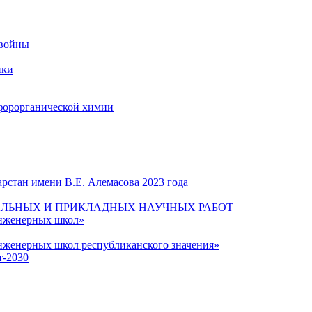
 войны
ики
форорганической химии
рстан имени В.Е. Алемасова 2023 года
ЛЬНЫХ И ПРИКЛАДНЫХ НАУЧНЫХ РАБОТ
инженерных школ»
нженерных школ республиканского значения»
т-2030