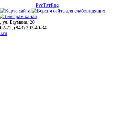
Рус
Тат
Eng
, ул. Баумана, 20
-02-72, (843) 292-40-34
r.ru