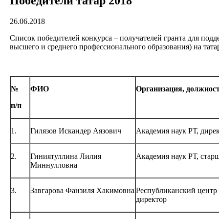
Победители татар 2018
26.06.2018
Список победителей конкурса – получателей гранта для под
высшего и среднего профессионального образования) на татар
№
ФИО
Организация, должнос
п/п
1.
Гилязов Искандер Аязович
Академия наук РТ, дир
2.
Гиниятуллина Лилия
Академия наук РТ, ста
Миннулловна
3.
Завгарова Фанзиля Хакимовна
Республиканский центр 
директор