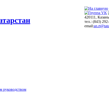
420111, Казань
атарстан
тел.: (843) 292
email:
an.rt@tata
м руководством