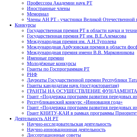
Профессора Академии наук РТ
Иностранные члены
Мемориал
Члены АН РТ - участники Великой Отечественной
Конкурсы
Государственная премия РТ в области науки и техн
Государственная премия РТ им. В.Е.Алемасова
Международная премия им. А.Н.Туполева
Международная Арбузовская премия в области фос
Международная премия имени В.В. Марковникова
Именные премии
Молодёжные конкурсы
Гранты по Госпрограммам РТ
РНФ
Лауреаты Государственной премии Республики Тата
Гранты кандидатам наук (постдокторантам)
ГРАНТЫ НА ОСУЩЕСТВЛЕНИЕ ФУНДАМЕНТА
Грант «Поддержка программ развития передовых 
Республиканский конкурс «Инновация года»
Грант «Поддержка программ развития передовых и
Грант КНИТУ-КАИ в рамках программы Приорите
Деятельность АН РТ
Научно-исследовательская деятельность
Научно-инновационная деятельность
Диссертационные советы