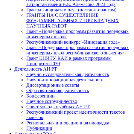
Татарстан имени В.Е. Алемасова 2023 года
Гранты кандидатам наук (постдокторантам)
ГРАНТЫ НА ОСУЩЕСТВЛЕНИЕ
ФУНДАМЕНТАЛЬНЫХ И ПРИКЛАДНЫХ
НАУЧНЫХ РАБОТ
Грант «Поддержка программ развития передовых
инженерных школ»
Республиканский конкурс «Инновация года»
Грант «Поддержка программ развития передовых
инженерных школ республиканского значения»
Грант КНИТУ-КАИ в рамках программы
Приоритет-2030
Деятельность АН РТ
Научно-исследовательская деятельность
Научно-инновационная деятельность
Диссертационные советы
Образовательная деятельность
Конференции
Научное сотрудничество
Совет молодых учёных АН РТ
Республиканский проект идентичности текстов
вывесок
Региональная инновационная площадка
Публикации
Издательство "Фән"