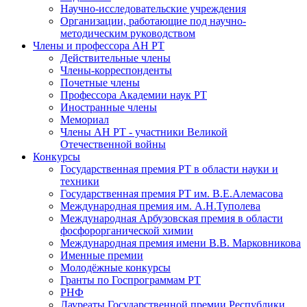
Научно-исследовательские учреждения
Организации, работающие под научно-
методическим руководством
Члены и профессора АН РТ
Действительные члены
Члены-корреспонденты
Почетные члены
Профессора Академии наук РТ
Иностранные члены
Мемориал
Члены АН РТ - участники Великой
Отечественной войны
Конкурсы
Государственная премия РТ в области науки и
техники
Государственная премия РТ им. В.Е.Алемасова
Международная премия им. А.Н.Туполева
Международная Арбузовская премия в области
фосфорорганической химии
Международная премия имени В.В. Марковникова
Именные премии
Молодёжные конкурсы
Гранты по Госпрограммам РТ
РНФ
Лауреаты Государственной премии Республики