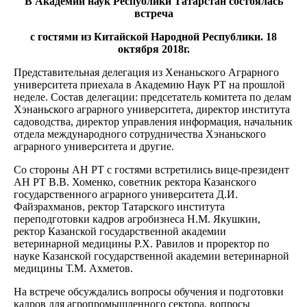
В Академии наук Республики Татарстан состоялась
встреча
с гостями из Китайской Народной Республики. 18
октября 2018г.
Представительная делегация из Хенаньского Аграрного
университета приехала в Академию Наук РТ на прошлой
неделе. Состав делегации: предсетатель комитета по делам
Хэнаньского аграрного университета, директор института
садоводства, директор управления информация, начальник
отдела международного сотрудничества Хэнаньского
аграрного университета и другие.
Со стороны АН РТ с гостями встретились вице-президент
АН РТ В.В. Хоменко, советник ректора Казанского
государственного аграрного университета Д.И.
Файзрахманов, ректор Татарского института
переподготовки кадров агробизнеса Н.М. Якушкин,
ректор Казанской государственной академии
ветеринарной медицины Р.Х. Равилов и проректор по
науке Казанской государственной академии ветеринарной
медицины Т.М. Ахметов.
На встрече обсуждались вопросы обучения и подготовки
кадров для агропромышленного сектора, вопросы