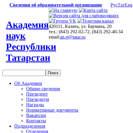
Сведения об образовательной организации
Рус
Тат
Eng
Академия
420111, Казань, ул. Баумана, 20
тел.: (843) 292-02-72, (843) 292-40-34
наук
email:
an.rt@tatar.ru
Республики
Татарстан
Об Академии
Общие сведения
Президент
Президиум
Награды
Нормативные документы
Вакансии
Контакты
Подразделения
Отделения