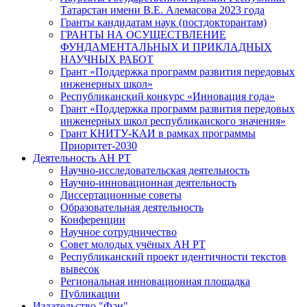
Татарстан имени В.Е. Алемасова 2023 года
Гранты кандидатам наук (постдокторантам)
ГРАНТЫ НА ОСУЩЕСТВЛЕНИЕ
ФУНДАМЕНТАЛЬНЫХ И ПРИКЛАДНЫХ
НАУЧНЫХ РАБОТ
Грант «Поддержка программ развития передовых
инженерных школ»
Республиканский конкурс «Инновация года»
Грант «Поддержка программ развития передовых
инженерных школ республиканского значения»
Грант КНИТУ-КАИ в рамках программы
Приоритет-2030
Деятельность АН РТ
Научно-исследовательская деятельность
Научно-инновационная деятельность
Диссертационные советы
Образовательная деятельность
Конференции
Научное сотрудничество
Совет молодых учёных АН РТ
Республиканский проект идентичности текстов
вывесок
Региональная инновационная площадка
Публикации
Издательство "Фән"