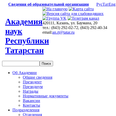
Сведения об образовательной организации
Рус
Тат
Eng
Академия
420111, Казань, ул. Баумана, 20
тел.: (843) 292-02-72, (843) 292-40-34
наук
email:
an.rt@tatar.ru
Республики
Татарстан
Об Академии
Общие сведения
Президент
Президиум
Награды
Нормативные документы
Вакансии
Контакты
Подразделения
Отделения