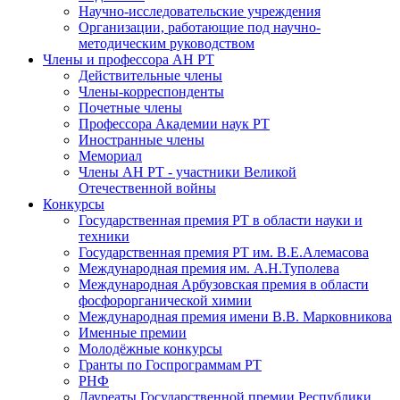
Научно-исследовательские учреждения
Организации, работающие под научно-
методическим руководством
Члены и профессора АН РТ
Действительные члены
Члены-корреспонденты
Почетные члены
Профессора Академии наук РТ
Иностранные члены
Мемориал
Члены АН РТ - участники Великой
Отечественной войны
Конкурсы
Государственная премия РТ в области науки и
техники
Государственная премия РТ им. В.Е.Алемасова
Международная премия им. А.Н.Туполева
Международная Арбузовская премия в области
фосфорорганической химии
Международная премия имени В.В. Марковникова
Именные премии
Молодёжные конкурсы
Гранты по Госпрограммам РТ
РНФ
Лауреаты Государственной премии Республики