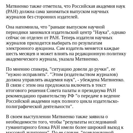
Матвиенко также отметила, что Российская академия наук
(РАН) должна сама заниматься выпуском научных
журналов без сторонних издателей.
Она напомнила, что "раньше выпуском научной
периодики занимался издательский центр "Наука", однако
сейчас он отделен от РАН. Теперь издателя научных
журналов приходится выбирать по результатам
электронного аукциона. Сам издатель меняется каждые
шесть месяцев и может влиять на редакционную политику
академического журнала, указала Матвиенко.
По мнению спикера, "ситуацию довели до ручки", ее
"нужно исправлять". "Этим (издательством журналов)
должна управлять академия наук", - убеждена Матвиенко.
В связи с этим она предложила включить в текст
итогового решения Совета палаты и президиума РАН
рекомендацию правительству РФ "о передаче в ведение
Российской академии наук полного цикла издательско-
полиграфической деятельности".
В своем выступлении Матвиенко также заявила о
необходимости того, чтобы "результаты исследований
гуманитарного блока РАН имели более широкий выход к
массовой аудитории". По ее словам, "псевдонаучной