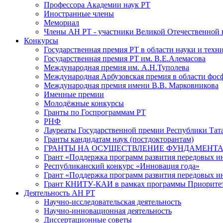
Профессора Академии наук РТ
Иностранные члены
Мемориал
Члены АН РТ - участники Великой Отечественной
Конкурсы
Государственная премия РТ в области науки и техн
Государственная премия РТ им. В.Е.Алемасова
Международная премия им. А.Н.Туполева
Международная Арбузовская премия в области фос
Международная премия имени В.В. Марковникова
Именные премии
Молодёжные конкурсы
Гранты по Госпрограммам РТ
РНФ
Лауреаты Государственной премии Республики Тата
Гранты кандидатам наук (постдокторантам)
ГРАНТЫ НА ОСУЩЕСТВЛЕНИЕ ФУНДАМЕНТА
Грант «Поддержка программ развития передовых 
Республиканский конкурс «Инновация года»
Грант «Поддержка программ развития передовых и
Грант КНИТУ-КАИ в рамках программы Приорите
Деятельность АН РТ
Научно-исследовательская деятельность
Научно-инновационная деятельность
Диссертационные советы