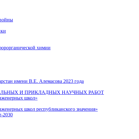
 войны
ики
форорганической химии
рстан имени В.Е. Алемасова 2023 года
ЛЬНЫХ И ПРИКЛАДНЫХ НАУЧНЫХ РАБОТ
инженерных школ»
нженерных школ республиканского значения»
т-2030