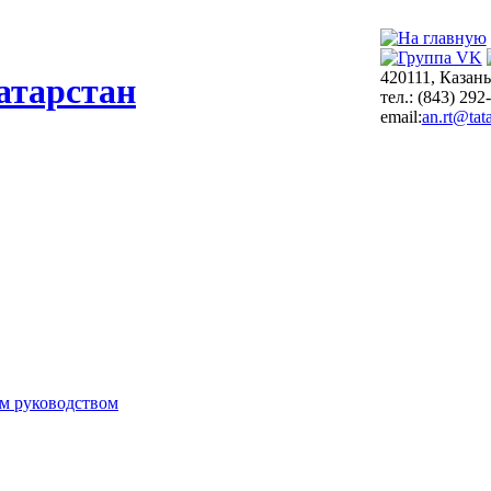
420111, Казань
атарстан
тел.: (843) 292
email:
an.rt@tata
м руководством