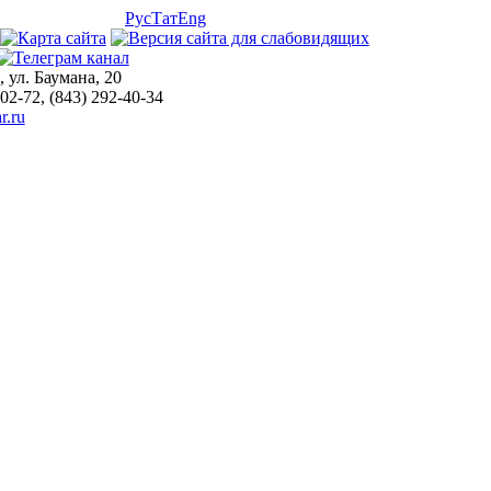
Рус
Тат
Eng
, ул. Баумана, 20
-02-72, (843) 292-40-34
r.ru