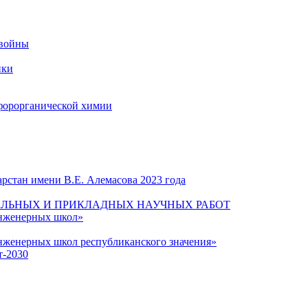
 войны
ики
форорганической химии
рстан имени В.Е. Алемасова 2023 года
ЛЬНЫХ И ПРИКЛАДНЫХ НАУЧНЫХ РАБОТ
инженерных школ»
нженерных школ республиканского значения»
т-2030