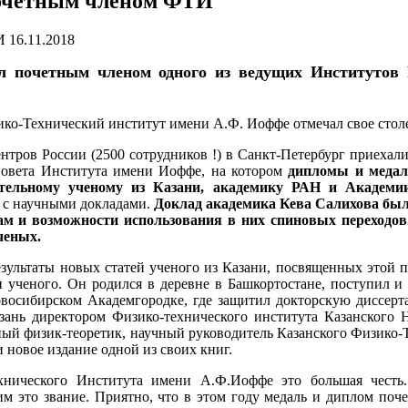
почетным членом ФТИ
16.11.2018
почетным членом одного из ведущих Институтов Р
ко-Технический институт имени А.Ф. Иоффе отмечал свое столе
ров России (2500 сотрудников !) в Санкт-Петербург приехали
Совета Института имени Иоффе, на котором
дипломы и медал
тельному ученому из Казани, академику РАН и Академи
 с научными докладами.
Доклад академика Кева Салихова бы
м и возможности использования в них спиновых переходов.
ченых.
результаты новых статей ученого из Казани, посвященных этой
 ученого. Он родился в деревне в Башкортостане, поступил и
Новосибирском Академгородке, где защитил докторскую диссер
зань директором Физико-технического института Казанского
ый физик-теоретик, научный руководитель Казанского Физико-
и новое издание одной из своих книг.
ехнического Института имени А.Ф.Иоффе это большая чест
им это звание. Приятно, что в этом году медаль и диплом по