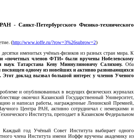
АН - Санкт-Петербургского Физико-технического
тие. (
http://www.ioffe.ru/?row=3%26subrow=2
)
 десятки именитых учёных-физиков из разных стран мира. К
и «почетных членов ФТИ» были вручены Нобелевскому
и наук Татарстана Кеву Миннулиновичу Салихову.
Оба
л посвящен одному из новейших и активно развивающихся
 Этот доклад вызвал большой интерес у членов Ученого
 проблеме и опубликованных в ведущих физических журналах
 блестяще окончил Казанский Государственный Университет,
тацию и написал работы, награжденные Ленинской Премией,
 Научного Центра РАН, активно сотрудничал с немецкими и
Технического Института, преподает в Казанском Федеральном
ь. Каждый год Учёный Совет Института выбирает одного
четного члена Института имени Иоффе вручены академику из