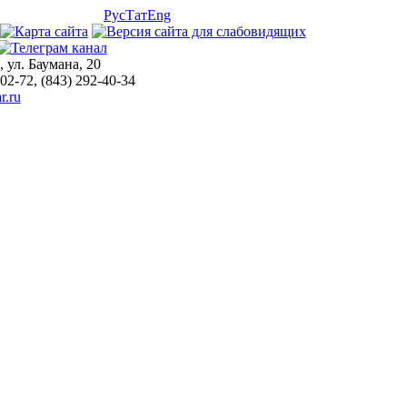
Рус
Тат
Eng
, ул. Баумана, 20
-02-72, (843) 292-40-34
r.ru