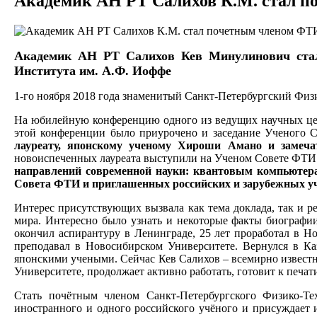
Академик АН РТ Салихов К.М. стал 
Академик АН РТ Салихов Кев Минулинович стал 
Института им. А.Ф. Иоффе
1-го ноября 2018 года знаменитый Санкт-Петербургский Физи
На юбилейную конференцию одного из ведущих научных цент
этой конференции было приурочено и заседание Ученого 
лауреату, японскому ученому Хироши Амано и замеча
новоиспеченных лауреата выступили на Ученом Совете ФТИ
направлений современной науки: квантовым компьютера
Совета ФТИ и приглашенных российских и зарубежных у
Интерес присутствующих вызвала как тема доклада, так и 
мира. Интересно было узнать и некоторые факты биографии
окончил аспирантуру в Ленинграде, 25 лет проработал в 
преподавал в Новосибирском Университете. Вернулся в Ка
японскими учеными. Сейчас Кев Салихов – всемирно известн
Университете, продолжает активно работать, готовит к печат
Стать почётным членом Санкт-Петербургского Физико-Т
иностранного и одного российского учёного и присуждает 