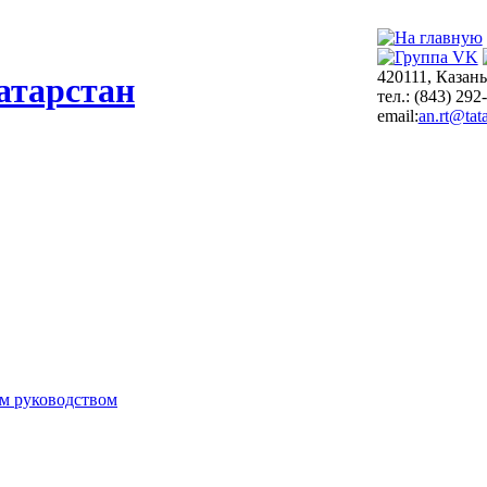
420111, Казань
атарстан
тел.: (843) 292
email:
an.rt@tata
м руководством