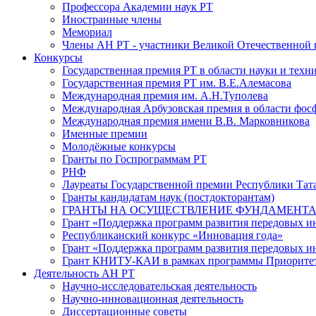
Профессора Академии наук РТ
Иностранные члены
Мемориал
Члены АН РТ - участники Великой Отечественной
Конкурсы
Государственная премия РТ в области науки и техн
Государственная премия РТ им. В.Е.Алемасова
Международная премия им. А.Н.Туполева
Международная Арбузовская премия в области фос
Международная премия имени В.В. Марковникова
Именные премии
Молодёжные конкурсы
Гранты по Госпрограммам РТ
РНФ
Лауреаты Государственной премии Республики Тата
Гранты кандидатам наук (постдокторантам)
ГРАНТЫ НА ОСУЩЕСТВЛЕНИЕ ФУНДАМЕНТА
Грант «Поддержка программ развития передовых 
Республиканский конкурс «Инновация года»
Грант «Поддержка программ развития передовых и
Грант КНИТУ-КАИ в рамках программы Приорите
Деятельность АН РТ
Научно-исследовательская деятельность
Научно-инновационная деятельность
Диссертационные советы