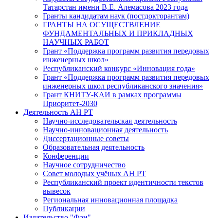
Татарстан имени В.Е. Алемасова 2023 года
Гранты кандидатам наук (постдокторантам)
ГРАНТЫ НА ОСУЩЕСТВЛЕНИЕ
ФУНДАМЕНТАЛЬНЫХ И ПРИКЛАДНЫХ
НАУЧНЫХ РАБОТ
Грант «Поддержка программ развития передовых
инженерных школ»
Республиканский конкурс «Инновация года»
Грант «Поддержка программ развития передовых
инженерных школ республиканского значения»
Грант КНИТУ-КАИ в рамках программы
Приоритет-2030
Деятельность АН РТ
Научно-исследовательская деятельность
Научно-инновационная деятельность
Диссертационные советы
Образовательная деятельность
Конференции
Научное сотрудничество
Совет молодых учёных АН РТ
Республиканский проект идентичности текстов
вывесок
Региональная инновационная площадка
Публикации
Издательство "Фән"