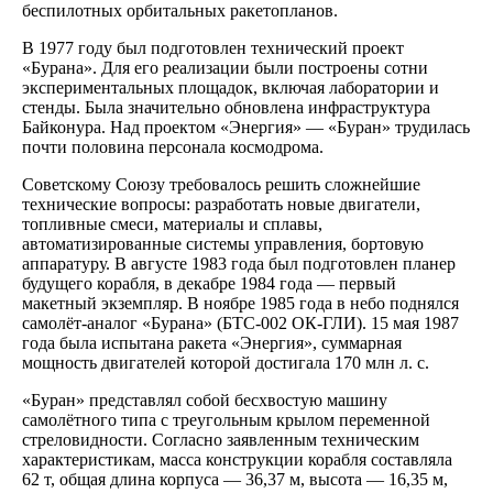
беспилотных орбитальных ракетопланов.
В 1977 году был подготовлен технический проект
«Бурана». Для его реализации были построены сотни
экспериментальных площадок, включая лаборатории и
стенды. Была значительно обновлена инфраструктура
Байконура. Над проектом «Энергия» — «Буран» трудилась
почти половина персонала космодрома.
Советскому Союзу требовалось решить сложнейшие
технические вопросы: разработать новые двигатели,
топливные смеси, материалы и сплавы,
автоматизированные системы управления, бортовую
аппаратуру. В августе 1983 года был подготовлен планер
будущего корабля, в декабре 1984 года — первый
макетный экземпляр. В ноябре 1985 года в небо поднялся
самолёт-аналог «Бурана» (БТС-002 ОК-ГЛИ). 15 мая 1987
года была испытана ракета «Энергия», суммарная
мощность двигателей которой достигала 170 млн л. с.
«Буран» представлял собой бесхвостую машину
самолётного типа c треугольным крылом переменной
стреловидности. Согласно заявленным техническим
характеристикам, масса конструкции корабля составляла
62 т, общая длина корпуса — 36,37 м, высота — 16,35 м,