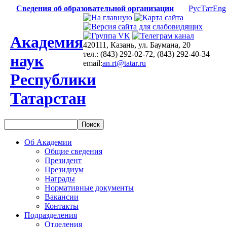
Сведения об образовательной организации
Рус
Тат
Eng
Академия
420111, Казань, ул. Баумана, 20
тел.: (843) 292-02-72, (843) 292-40-34
наук
email:
an.rt@tatar.ru
Республики
Татарстан
Об Академии
Общие сведения
Президент
Президиум
Награды
Нормативные документы
Вакансии
Контакты
Подразделения
Отделения