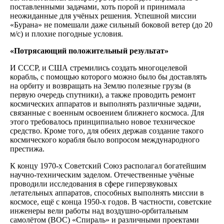
поставленными задачами, хоть порой и принимала
неожиданные для учёных решения. Успешной миссии
«Бурана» не помешали даже сильный боковой ветер (до 20
м/c) и плохие погодные условия.
«Потрясающий положительный результат»
И СССР, и США стремились создать многоцелевой
корабль, с помощью которого можно было бы доставлять
на орбиту и возвращать на Землю полезные грузы (в
первую очередь спутники), а также проводить ремонт
космических аппаратов и выполнять различные задачи,
связанные с военным освоением ближнего космоса. Для
этого требовалось принципиально новое техническое
средство. Кроме того, для обеих держав создание такого
космического корабля было вопросом международного
престижа.
К концу 1970-х Советский Союз располагал богатейшим
научно-техническим заделом. Отечественные учёные
проводили исследования в сфере гиперзвуковых
летательных аппаратов, способных выполнять миссии в
космосе, ещё с конца 1950-х годов. В частности, советские
инженеры вели работы над воздушно-орбитальным
самолётом (ВОС) «Спираль» и различными проектами