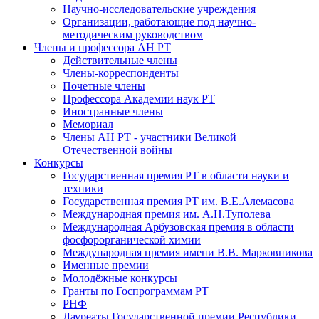
Научно-исследовательские учреждения
Организации, работающие под научно-
методическим руководством
Члены и профессора АН РТ
Действительные члены
Члены-корреспонденты
Почетные члены
Профессора Академии наук РТ
Иностранные члены
Мемориал
Члены АН РТ - участники Великой
Отечественной войны
Конкурсы
Государственная премия РТ в области науки и
техники
Государственная премия РТ им. В.Е.Алемасова
Международная премия им. А.Н.Туполева
Международная Арбузовская премия в области
фосфорорганической химии
Международная премия имени В.В. Марковникова
Именные премии
Молодёжные конкурсы
Гранты по Госпрограммам РТ
РНФ
Лауреаты Государственной премии Республики