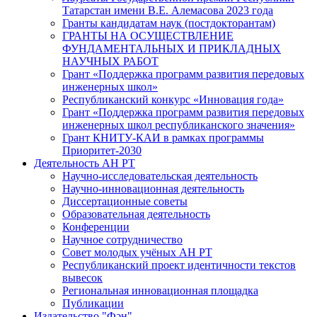
Татарстан имени В.Е. Алемасова 2023 года
Гранты кандидатам наук (постдокторантам)
ГРАНТЫ НА ОСУЩЕСТВЛЕНИЕ
ФУНДАМЕНТАЛЬНЫХ И ПРИКЛАДНЫХ
НАУЧНЫХ РАБОТ
Грант «Поддержка программ развития передовых
инженерных школ»
Республиканский конкурс «Инновация года»
Грант «Поддержка программ развития передовых
инженерных школ республиканского значения»
Грант КНИТУ-КАИ в рамках программы
Приоритет-2030
Деятельность АН РТ
Научно-исследовательская деятельность
Научно-инновационная деятельность
Диссертационные советы
Образовательная деятельность
Конференции
Научное сотрудничество
Совет молодых учёных АН РТ
Республиканский проект идентичности текстов
вывесок
Региональная инновационная площадка
Публикации
Издательство "Фән"