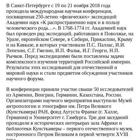
В Санкт-Петербурге с 19 по 21 ноября 2018 года
проходила международная научная конференция,
посвященная 250-летию «физических» экспедиций
Академии наук «К распространению наук и в пользу
человеческого рода…». В 1768-1774 гг. Академией наук
был проведен ряд экспедиций, работавших в Поволжье, на
Урале, европейском Севере, в Сибири, Прикаспии, Крыму
и на Кавказе, в которых участвовали П.С. Паллас, И.И.
Лепехин, С.Г. Гмелин, И.П. Фальк, И.Г. Георги, Н.П.
Рычков. Перед экспедициями были поставлены задачи
комплексного изучения территорий Российской империи.
Результаты этих исследований для отечественной и
мировой науки и стали предметом обсуждения участников
научного форума.
В конференции приняли участие свыше 50 исследователей
из Армении, Венгрии, Германии, Казахстана, России.
Организаторами научного мероприятия выступили Музей
антропологии и этнографии им. Петра Великого
(Кунсткамера) РАН, фонд Аугуста Франке (г. Халле,
Германия) и Университет г. Гамбурга. Три дня заседаний
проходили в исторических интерьерах зала Африки и
библиотеки Кунсткамеры – первого отечественного музея,
построенного Петром Великим в первой четверти XVIII
века.