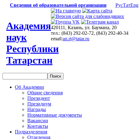
Сведения об образовательной организации
Рус
Тат
Eng
Академия
420111, Казань, ул. Баумана, 20
тел.: (843) 292-02-72, (843) 292-40-34
наук
email:
an.rt@tatar.ru
Республики
Татарстан
Об Академии
Общие сведения
Президент
Президиум
Награды
Нормативные документы
Вакансии
Контакты
Подразделения
Отделения