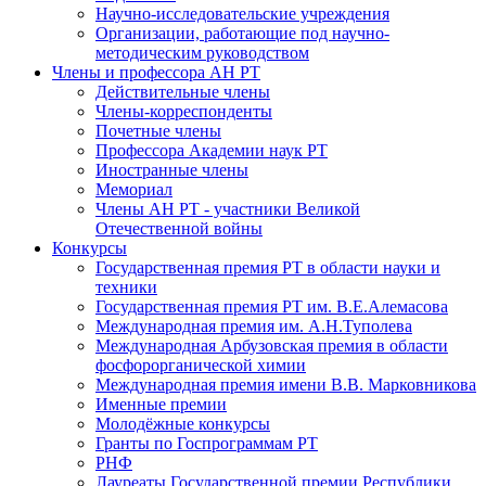
Научно-исследовательские учреждения
Организации, работающие под научно-
методическим руководством
Члены и профессора АН РТ
Действительные члены
Члены-корреспонденты
Почетные члены
Профессора Академии наук РТ
Иностранные члены
Мемориал
Члены АН РТ - участники Великой
Отечественной войны
Конкурсы
Государственная премия РТ в области науки и
техники
Государственная премия РТ им. В.Е.Алемасова
Международная премия им. А.Н.Туполева
Международная Арбузовская премия в области
фосфорорганической химии
Международная премия имени В.В. Марковникова
Именные премии
Молодёжные конкурсы
Гранты по Госпрограммам РТ
РНФ
Лауреаты Государственной премии Республики