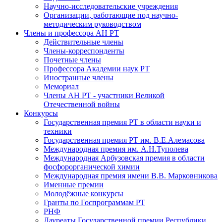
Научно-исследовательские учреждения
Организации, работающие под научно-
методическим руководством
Члены и профессора АН РТ
Действительные члены
Члены-корреспонденты
Почетные члены
Профессора Академии наук РТ
Иностранные члены
Мемориал
Члены АН РТ - участники Великой
Отечественной войны
Конкурсы
Государственная премия РТ в области науки и
техники
Государственная премия РТ им. В.Е.Алемасова
Международная премия им. А.Н.Туполева
Международная Арбузовская премия в области
фосфорорганической химии
Международная премия имени В.В. Марковникова
Именные премии
Молодёжные конкурсы
Гранты по Госпрограммам РТ
РНФ
Лауреаты Государственной премии Республики