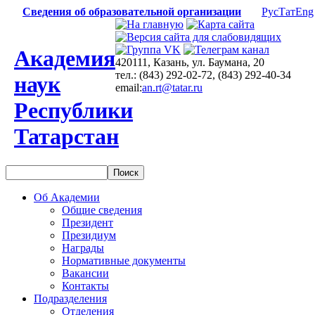
Сведения об образовательной организации
Рус
Тат
Eng
Академия
420111, Казань, ул. Баумана, 20
тел.: (843) 292-02-72, (843) 292-40-34
наук
email:
an.rt@tatar.ru
Республики
Татарстан
Об Академии
Общие сведения
Президент
Президиум
Награды
Нормативные документы
Вакансии
Контакты
Подразделения
Отделения