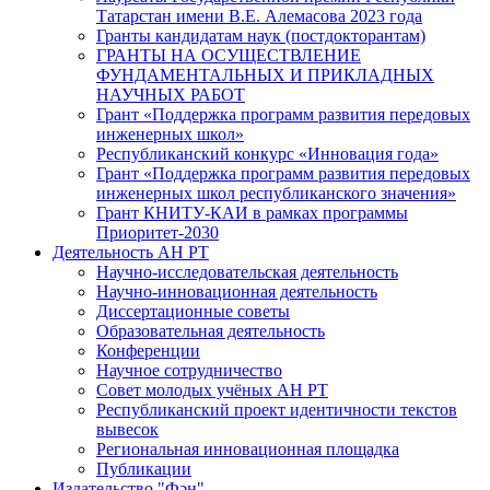
Татарстан имени В.Е. Алемасова 2023 года
Гранты кандидатам наук (постдокторантам)
ГРАНТЫ НА ОСУЩЕСТВЛЕНИЕ
ФУНДАМЕНТАЛЬНЫХ И ПРИКЛАДНЫХ
НАУЧНЫХ РАБОТ
Грант «Поддержка программ развития передовых
инженерных школ»
Республиканский конкурс «Инновация года»
Грант «Поддержка программ развития передовых
инженерных школ республиканского значения»
Грант КНИТУ-КАИ в рамках программы
Приоритет-2030
Деятельность АН РТ
Научно-исследовательская деятельность
Научно-инновационная деятельность
Диссертационные советы
Образовательная деятельность
Конференции
Научное сотрудничество
Совет молодых учёных АН РТ
Республиканский проект идентичности текстов
вывесок
Региональная инновационная площадка
Публикации
Издательство "Фән"