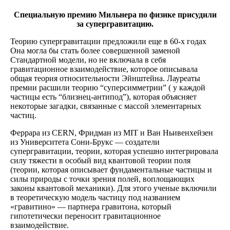
Специальную премию Мильнера по физике присудили
за супергравитацию.
Теорию супергравитации предложили еще в 60-х годах
Она могла бы стать более совершенной заменой
Стандартной модели, но не включала в себя
гравитационное взаимодействие, которое описывала
общая теория относительности Эйнштейна. Лауреаты
премии расшили теорию “суперсимметрии” ( у каждой
частицы есть “близнец-антипод”), которая объясняет
некоторые загадки, связанные с массой элементарных
частиц.
Феррара из CERN, Фридман из MIT и Ван Ньивенхейзен
из Университета Сони-Брукс — создатели
супергравитации, теории, которая успешно интегрировала
силу тяжести в особый вид квантовой теории поля
(теории, которая описывает фундаментальные частицы и
силы природы с точки зрения полей, воплощающих
законы квантовой механики). Для этого ученые включили
в теоретическую модель частицу под названием
«гравитино» — партнера гравитона, который
гипотетически переносит гравитационное
взаимодействие.