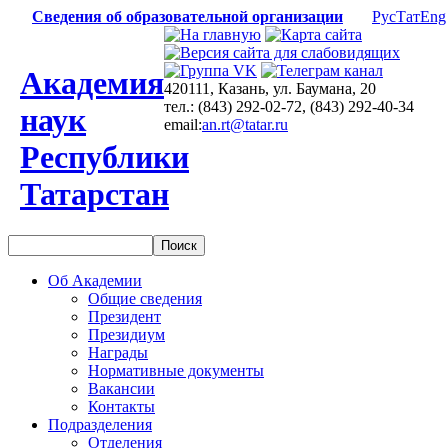
Сведения об образовательной организации
Рус
Тат
Eng
Академия
420111, Казань, ул. Баумана, 20
тел.: (843) 292-02-72, (843) 292-40-34
наук
email:
an.rt@tatar.ru
Республики
Татарстан
Об Академии
Общие сведения
Президент
Президиум
Награды
Нормативные документы
Вакансии
Контакты
Подразделения
Отделения