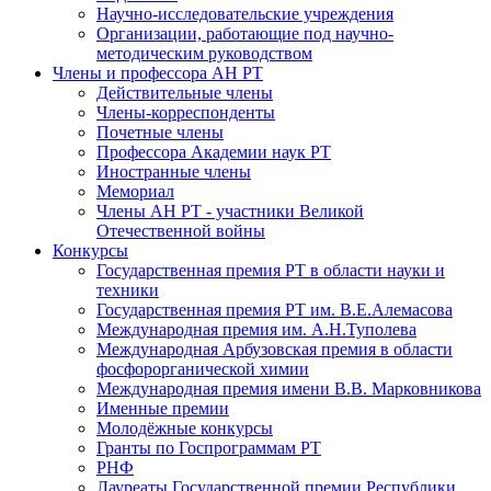
Научно-исследовательские учреждения
Организации, работающие под научно-
методическим руководством
Члены и профессора АН РТ
Действительные члены
Члены-корреспонденты
Почетные члены
Профессора Академии наук РТ
Иностранные члены
Мемориал
Члены АН РТ - участники Великой
Отечественной войны
Конкурсы
Государственная премия РТ в области науки и
техники
Государственная премия РТ им. В.Е.Алемасова
Международная премия им. А.Н.Туполева
Международная Арбузовская премия в области
фосфорорганической химии
Международная премия имени В.В. Марковникова
Именные премии
Молодёжные конкурсы
Гранты по Госпрограммам РТ
РНФ
Лауреаты Государственной премии Республики