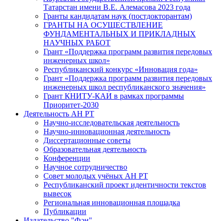
Татарстан имени В.Е. Алемасова 2023 года
Гранты кандидатам наук (постдокторантам)
ГРАНТЫ НА ОСУЩЕСТВЛЕНИЕ
ФУНДАМЕНТАЛЬНЫХ И ПРИКЛАДНЫХ
НАУЧНЫХ РАБОТ
Грант «Поддержка программ развития передовых
инженерных школ»
Республиканский конкурс «Инновация года»
Грант «Поддержка программ развития передовых
инженерных школ республиканского значения»
Грант КНИТУ-КАИ в рамках программы
Приоритет-2030
Деятельность АН РТ
Научно-исследовательская деятельность
Научно-инновационная деятельность
Диссертационные советы
Образовательная деятельность
Конференции
Научное сотрудничество
Совет молодых учёных АН РТ
Республиканский проект идентичности текстов
вывесок
Региональная инновационная площадка
Публикации
Издательство "Фән"