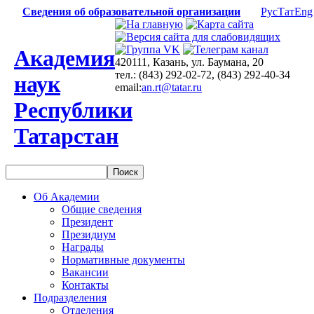
Сведения об образовательной организации
Рус
Тат
Eng
Академия
420111, Казань, ул. Баумана, 20
тел.: (843) 292-02-72, (843) 292-40-34
наук
email:
an.rt@tatar.ru
Республики
Татарстан
Об Академии
Общие сведения
Президент
Президиум
Награды
Нормативные документы
Вакансии
Контакты
Подразделения
Отделения