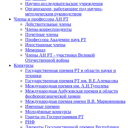
Научно-исследовательские учреждения
Организации, работающие под научно-
методическим руководством
Члены и профессора АН РТ
Действительные члены
Члены-корреспонденты
Почетные члены
Профессора Академии наук РТ
Иностранные члены
Мемориал
Члены АН РТ - участники Великой
Отечественной войны
Конкурсы
Государственная премия РТ в области науки и
техники
Государственная премия РТ им. В.Е.Алемасова
Международная премия им. А.Н.Туполева
Международная Арбузовская премия в области
фосфорорганической химии
Международная премия имени В.В. Марковникова
Именные премии
Молодёжные конкурсы
Гранты по Госпрограммам РТ
РНФ
Лауреаты Государственной премии Республики