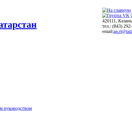
420111, Казань
атарстан
тел.: (843) 292
email:
an.rt@tata
м руководством