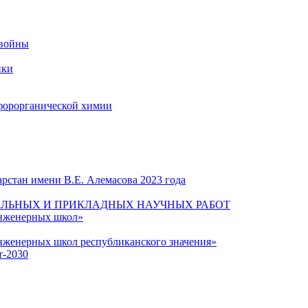
 войны
ики
форорганической химии
рстан имени В.Е. Алемасова 2023 года
ЛЬНЫХ И ПРИКЛАДНЫХ НАУЧНЫХ РАБОТ
инженерных школ»
нженерных школ республиканского значения»
т-2030