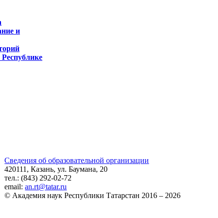
а
ание и
торий
в Республике
Сведения об образовательной организации
420111, Казань, ул. Баумана, 20
тел.: (843) 292-02-72
email:
an.rt@tatar.ru
© Академия наук Республики Татарстан 2016 – 2026