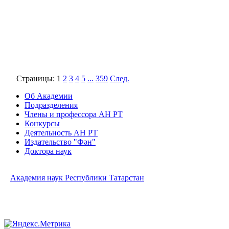
Страницы:
1
2
3
4
5
...
359
След.
Об Академии
Подразделения
Члены и профессора АН РТ
Конкурсы
Деятельность АН РТ
Издательство "Фән"
Доктора наук
Академия наук Республики Татарстан