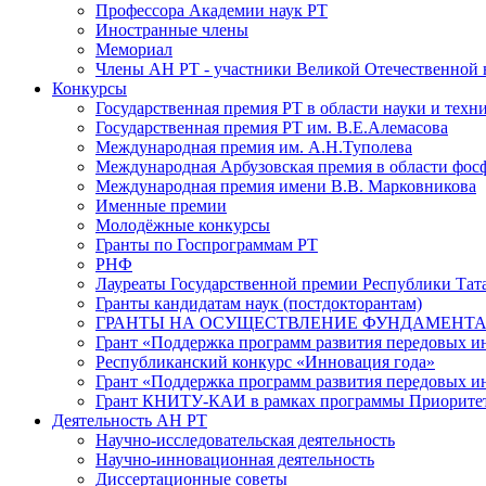
Профессора Академии наук РТ
Иностранные члены
Мемориал
Члены АН РТ - участники Великой Отечественной
Конкурсы
Государственная премия РТ в области науки и техн
Государственная премия РТ им. В.Е.Алемасова
Международная премия им. А.Н.Туполева
Международная Арбузовская премия в области фос
Международная премия имени В.В. Марковникова
Именные премии
Молодёжные конкурсы
Гранты по Госпрограммам РТ
РНФ
Лауреаты Государственной премии Республики Тата
Гранты кандидатам наук (постдокторантам)
ГРАНТЫ НА ОСУЩЕСТВЛЕНИЕ ФУНДАМЕНТА
Грант «Поддержка программ развития передовых 
Республиканский конкурс «Инновация года»
Грант «Поддержка программ развития передовых и
Грант КНИТУ-КАИ в рамках программы Приорите
Деятельность АН РТ
Научно-исследовательская деятельность
Научно-инновационная деятельность
Диссертационные советы