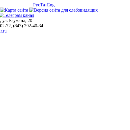
Рус
Тат
Eng
, ул. Баумана, 20
-02-72, (843) 292-40-34
r.ru