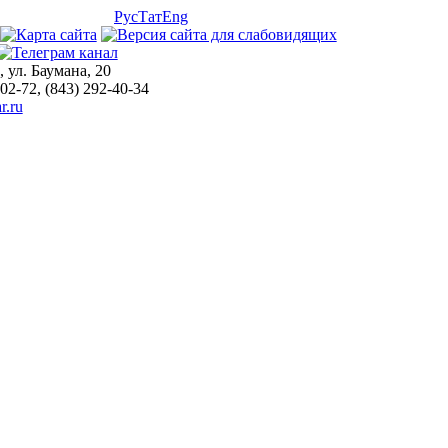
Рус
Тат
Eng
, ул. Баумана, 20
-02-72, (843) 292-40-34
r.ru