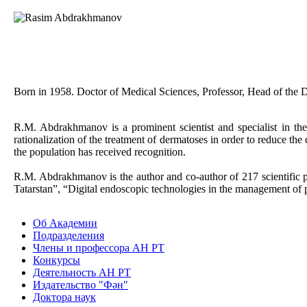
Born in 1958. Doctor of Medical Sciences, Professor, Head of the 
R.M. Abdrakhmanov is a prominent scientist and specialist in th
rationalization of the treatment of dermatoses in order to reduce th
the population has received recognition.
R.M. Abdrakhmanov is the author and co-author of 217 scientific p
Tatarstan”, “Digital endoscopic technologies in the management of pat
Об Академии
Подразделения
Члены и профессора АН РТ
Конкурсы
Деятельность АН РТ
Издательство "Фән"
Доктора наук