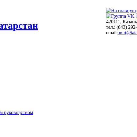
420111, Казань
атарстан
тел.: (843) 292
email:
an.rt@tata
м руководством