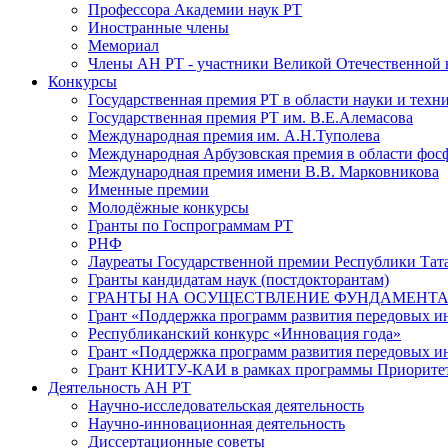
Профессора Академии наук РТ
Иностранные члены
Мемориал
Члены АН РТ - участники Великой Отечественной
Конкурсы
Государственная премия РТ в области науки и техн
Государственная премия РТ им. В.Е.Алемасова
Международная премия им. А.Н.Туполева
Международная Арбузовская премия в области фос
Международная премия имени В.В. Марковникова
Именные премии
Молодёжные конкурсы
Гранты по Госпрограммам РТ
РНФ
Лауреаты Государственной премии Республики Тата
Гранты кандидатам наук (постдокторантам)
ГРАНТЫ НА ОСУЩЕСТВЛЕНИЕ ФУНДАМЕНТА
Грант «Поддержка программ развития передовых 
Республиканский конкурс «Инновация года»
Грант «Поддержка программ развития передовых и
Грант КНИТУ-КАИ в рамках программы Приорите
Деятельность АН РТ
Научно-исследовательская деятельность
Научно-инновационная деятельность
Диссертационные советы