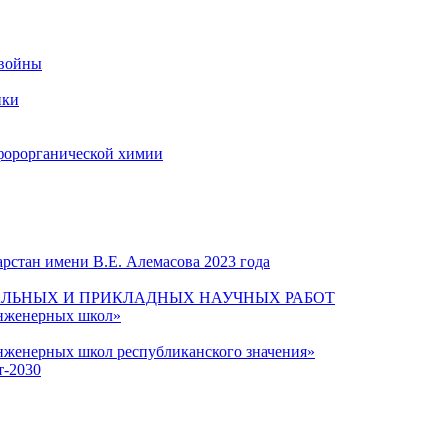
 войны
ики
форорганической химии
рстан имени В.Е. Алемасова 2023 года
ЛЬНЫХ И ПРИКЛАДНЫХ НАУЧНЫХ РАБОТ
инженерных школ»
нженерных школ республиканского значения»
т-2030