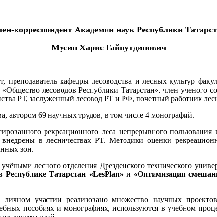
ен-корреспондент Академии наук Республики Татарс
Мусин Харис Гайнутдинович
ент, преподаватель кафедры лесоводства и лесных культур фак
О «Общество лесоводов Республики Татарстан», член ученог
йства РТ, заслуженный лесовод РТ и РФ, почетный работник лес
ва, автором 69 научных трудов, в том числе 4 монографий.
сированного рекреационного леса непрерывного пользования 
а внедрены в лесничествах РТ. Методики оценки рекреацион
онных зон.
чёными лесного отделения Дрезденского технического универс
в Республике Татарстан «LesPlan»
и
«Оптимизация смешанн
 личном участии реализовано множество научных проекто
ебных пособиях и монографиях, используются в учебном процес
ких диссертаций.