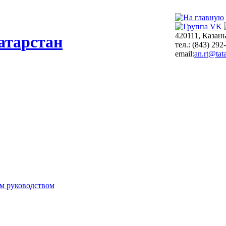
420111, Казань
атарстан
тел.: (843) 292
email:
an.rt@tata
м руководством