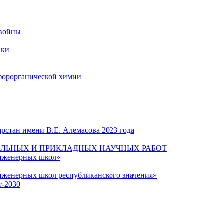
 войны
ики
форорганической химии
рстан имени В.Е. Алемасова 2023 года
ЛЬНЫХ И ПРИКЛАДНЫХ НАУЧНЫХ РАБОТ
инженерных школ»
нженерных школ республиканского значения»
т-2030