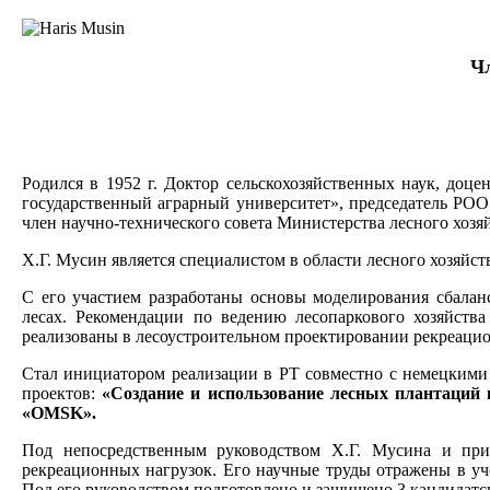
Чл
Родился в 1952 г. Доктор сельскохозяйственных наук, доц
государственный аграрный университет», председатель РО
член научно-технического совета Министерства лесного хозя
Х.Г. Мусин является специалистом в области лесного хозяйст
С его участием разработаны основы моделирования сбалан
лесах. Рекомендации по ведению лесопаркового хозяйств
реализованы в лесоустроительном проектировании рекреаци
Стал инициатором реализации в РТ совместно с немецкими у
проектов:
«Создание и использование лесных плантаций 
«OMSK»
.
Под непосредственным руководством Х.Г. Мусина и при
рекреационных нагрузок. Его научные труды отражены в уч
Под его руководством подготовлено и защищено 3 кандидатс