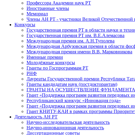
Профессора Академии наук РТ
Иностранные члены
Мемориал
Члены АН РТ - участники Великой Отечественной
Конкурсы
Государственная премия РТ в области науки и техн
Государственная премия РТ им. В.Е.Алемасова
Международная премия им. А.Н.Туполева
Международная Арбузовская премия в области фос
Международная премия имени В.В. Марковникова
Именные премии
Молодёжные конкурсы
Гранты по Госпрограммам РТ
РНФ
Лауреаты Государственной премии Республики Тата
Гранты кандидатам наук (постдокторантам)
ГРАНТЫ НА ОСУЩЕСТВЛЕНИЕ ФУНДАМЕНТА
Грант «Поддержка программ развития передовых 
Республиканский конкурс «Инновация года»
Грант «Поддержка программ развития передовых и
Грант КНИТУ-КАИ в рамках программы Приорите
Деятельность АН РТ
Научно-исследовательская деятельность
Научно-инновационная деятельность
Диссертационные советы