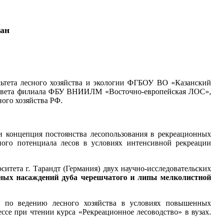
тан
ультета лесного хозяйства и экологии ФГБОУ ВО «Казанский
о совета филиала ФБУ ВНИИЛМ «Восточно-европейская ЛОС»,
ного хозяйства РФ.
и концепция постоянства лесопользования в рекреационных
ного потенциала лесов в условиях интенсивной рекреации
итета г. Тарандт (Германия) двух научно-исследовательских
ых насаждений дуба черешчатого и липы мелколистной
в по ведению лесного хозяйства в условиях повышенных
се при чтении курса «Рекреационное лесоводство» в вузах.