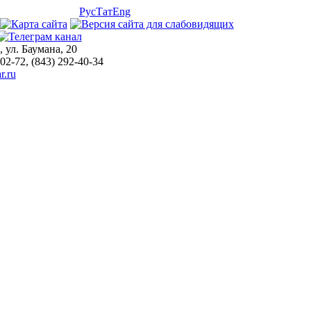
Рус
Тат
Eng
, ул. Баумана, 20
-02-72, (843) 292-40-34
r.ru