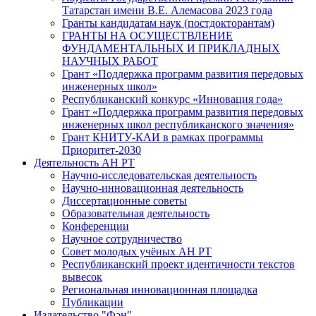
Татарстан имени В.Е. Алемасова 2023 года
Гранты кандидатам наук (постдокторантам)
ГРАНТЫ НА ОСУЩЕСТВЛЕНИЕ
ФУНДАМЕНТАЛЬНЫХ И ПРИКЛАДНЫХ
НАУЧНЫХ РАБОТ
Грант «Поддержка программ развития передовых
инженерных школ»
Республиканский конкурс «Инновация года»
Грант «Поддержка программ развития передовых
инженерных школ республиканского значения»
Грант КНИТУ-КАИ в рамках программы
Приоритет-2030
Деятельность АН РТ
Научно-исследовательская деятельность
Научно-инновационная деятельность
Диссертационные советы
Образовательная деятельность
Конференции
Научное сотрудничество
Совет молодых учёных АН РТ
Республиканский проект идентичности текстов
вывесок
Региональная инновационная площадка
Публикации
Издательство "Фән"