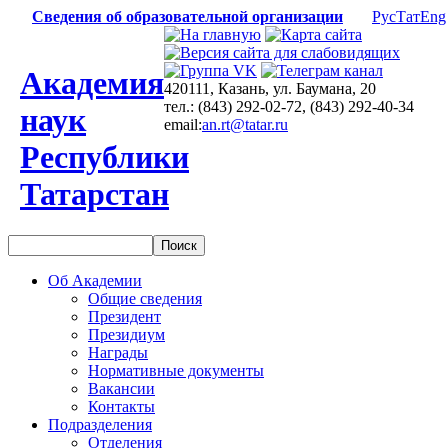
Сведения об образовательной организации
Рус
Тат
Eng
Академия
420111, Казань, ул. Баумана, 20
тел.: (843) 292-02-72, (843) 292-40-34
наук
email:
an.rt@tatar.ru
Республики
Татарстан
Об Академии
Общие сведения
Президент
Президиум
Награды
Нормативные документы
Вакансии
Контакты
Подразделения
Отделения