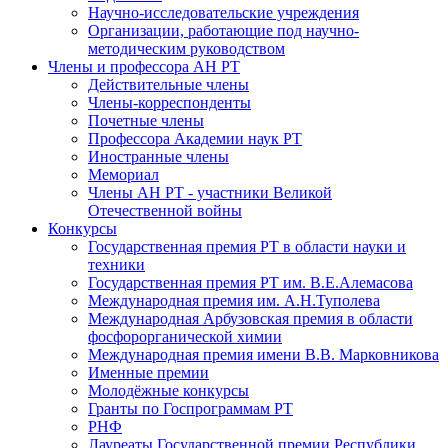
Научно-исследовательские учреждения
Организации, работающие под научно-
методическим руководством
Члены и профессора АН РТ
Действительные члены
Члены-корреспонденты
Почетные члены
Профессора Академии наук РТ
Иностранные члены
Мемориал
Члены АН РТ - участники Великой
Отечественной войны
Конкурсы
Государственная премия РТ в области науки и
техники
Государственная премия РТ им. В.Е.Алемасова
Международная премия им. А.Н.Туполева
Международная Арбузовская премия в области
фосфорорганической химии
Международная премия имени В.В. Марковникова
Именные премии
Молодёжные конкурсы
Гранты по Госпрограммам РТ
РНФ
Лауреаты Государственной премии Республики