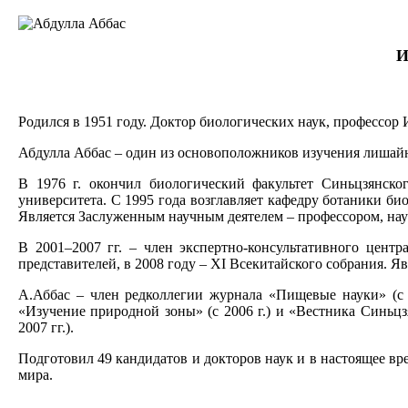
И
Родился в 1951 году. Доктор биологических наук, профессор
Абдулла Аббас – один из основоположников изучения лишайн
В 1976 г. окончил биологический факультет Синьцзянског
университета. С 1995 года возглавляет кафедру ботаники био
Является Заслуженным научным деятелем – профессором, нау
В 2001–2007 гг. – член экспертно-консультативного цент
представителей, в 2008 году – XI Всекитайского собрания. 
А.Аббас – член редколлегии журнала «Пищевые науки» (с 20
«Изучение природной зоны» (с 2006 г.) и «Вестника Синьцз
2007 гг.).
Подготовил 49 кандидатов и докторов наук и в настоящее вр
мира.