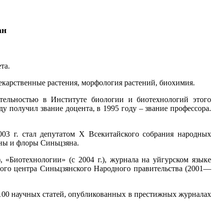
ан
та.
екарственные растения, морфология растений, биохимия.
еятельностью в Институте биологии и биотехнологий этого
ду получил звание доцента, в 1995 году – звание профессора.
003 г. стал депутатом Х Всекитайского собрания народных
уны и флоры Синьцзяна.
, «Биотехнологии» (с 2004 г.), журнала на уйгурском языке
вного центра Синьцзянского Народного правительства (2001—
е 100 научных статей, опубликованных в престижных журналах