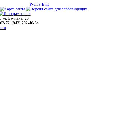
Рус
Тат
Eng
, ул. Баумана, 20
-02-72, (843) 292-40-34
r.ru