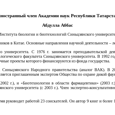
ностранный член Академии наук Республики Татарст
Абдулла Аббас
 Института биологии и биотехнологий Синьцзянского университе
иков в Китае. Основные направления научной деятельности – л
о университета. С 1976 г. занимается преподавательской д
логического факультета Синьцзянского университета. В 1992 го
чные проекты которого финансируются из фонда государства.
ра Синьцзянского Народного правительства (аналог ВАК). В 2
Является приглашенным экспертом Общества по охране дикой фа
02 г.), и «Биотехнологии в области фармацевтики» (2003 г.)
янского университета (с 2003 г.). Член экспертно-консультати
емя руководит работой 23 соискателей. Он автор 9 книг и боле