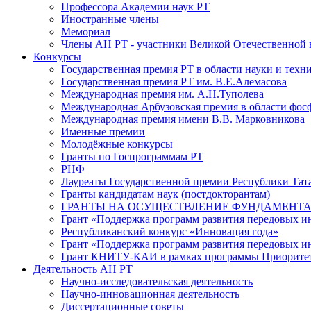
Профессора Академии наук РТ
Иностранные члены
Мемориал
Члены АН РТ - участники Великой Отечественной
Конкурсы
Государственная премия РТ в области науки и техн
Государственная премия РТ им. В.Е.Алемасова
Международная премия им. А.Н.Туполева
Международная Арбузовская премия в области фос
Международная премия имени В.В. Марковникова
Именные премии
Молодёжные конкурсы
Гранты по Госпрограммам РТ
РНФ
Лауреаты Государственной премии Республики Тата
Гранты кандидатам наук (постдокторантам)
ГРАНТЫ НА ОСУЩЕСТВЛЕНИЕ ФУНДАМЕНТА
Грант «Поддержка программ развития передовых 
Республиканский конкурс «Инновация года»
Грант «Поддержка программ развития передовых и
Грант КНИТУ-КАИ в рамках программы Приорите
Деятельность АН РТ
Научно-исследовательская деятельность
Научно-инновационная деятельность
Диссертационные советы