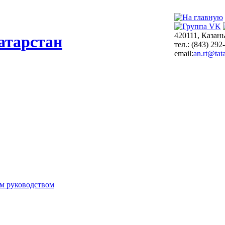
420111, Казань
атарстан
тел.: (843) 292
email:
an.rt@tata
м руководством