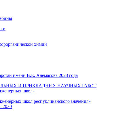
 войны
ики
форорганической химии
рстан имени В.Е. Алемасова 2023 года
ЛЬНЫХ И ПРИКЛАДНЫХ НАУЧНЫХ РАБОТ
инженерных школ»
нженерных школ республиканского значения»
т-2030