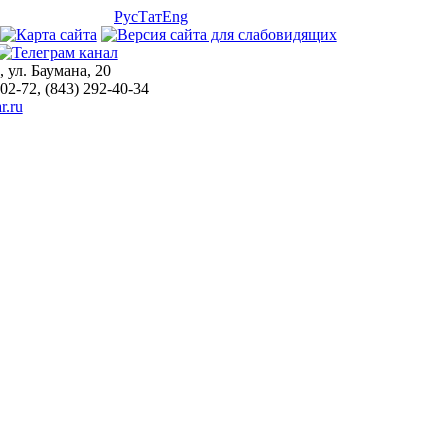
Рус
Тат
Eng
, ул. Баумана, 20
-02-72, (843) 292-40-34
r.ru