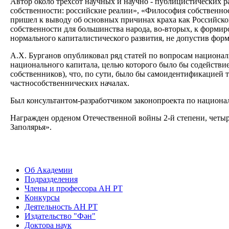
Автор около трехсот научных и научно - публицистических ра
собственности: российские реалии», «Философия собственност
пришел к выводу об основных причинах краха как Российско
собственности для большинства народа, во-вторых, к форми
нормального капиталистического развития, не допустив форм
А.Х. Бурганов опубликовал ряд статей по вопросам национа
национального капитала, целью которого было бы содействие
собственников), что, по сути, было бы самоидентификацией 
частнособственнических началах.
Был консультантом-разработчиком законопроекта по национ
Награжден орденом Отечественной войны 2-й степени, четыр
Заполярья».
Об Академии
Подразделения
Члены и профессора АН РТ
Конкурсы
Деятельность АН РТ
Издательство "Фән"
Доктора наук