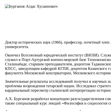
Доктор исторических наук (1966), профессор, почетный чле
университета.
Окончил Всесоюзный юридический институт (ВЮЗИ). Служил 
служил в Порт-Артурской военно-морской базе Тихоокеанско
Сталинабаде, старшим преподавателем, доцентом Таджикског
КПСС, заведующим кафедрой КГПИ, доцентом Казанского гос
факультета Московской консерватории, Московского историк
Значительные результаты исследований получил в научных на
проблемы возрождения татарской нации. Исследовал стратег
кардинальный пересмотр сталинской интерпретации истории О
А.Х. Бурганов разработал концепцию разгосударствления сов
также специальный курс лекций «Философия и социология с