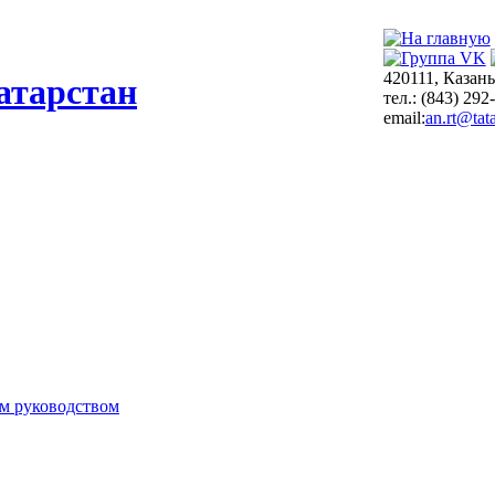
420111, Казань
атарстан
тел.: (843) 292
email:
an.rt@tata
м руководством