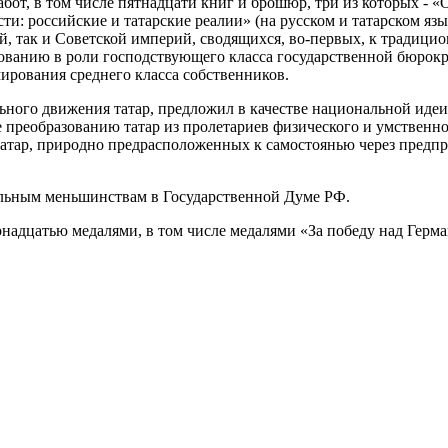
бот, в том числе пятнадцати книг и брошюр, три из которых - «
и: российские и татарские реалии» (на русском и татарском язык
й, так и Советской империй, сводящихся, во-первых, к традиц
рованию в роли господствующего класса государственной бюрок
ирования среднего класса собственников.
льного движения татар, предложил в качестве национальной иде
 преобразованию татар из пролетариев физического и умственно
татар, природно предрасположенных к самостоянью через предпр
альным меньшинствам в Государственной Думе РФ.
надцатью медалями, в том числе медалями «За победу над Герма