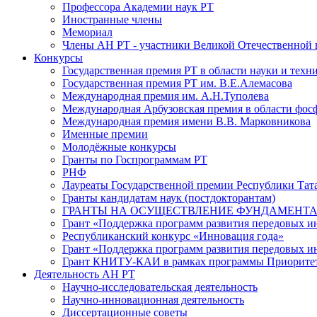
Профессора Академии наук РТ
Иностранные члены
Мемориал
Члены АН РТ - участники Великой Отечественной
Конкурсы
Государственная премия РТ в области науки и техн
Государственная премия РТ им. В.Е.Алемасова
Международная премия им. А.Н.Туполева
Международная Арбузовская премия в области фос
Международная премия имени В.В. Марковникова
Именные премии
Молодёжные конкурсы
Гранты по Госпрограммам РТ
РНФ
Лауреаты Государственной премии Республики Тата
Гранты кандидатам наук (постдокторантам)
ГРАНТЫ НА ОСУЩЕСТВЛЕНИЕ ФУНДАМЕНТА
Грант «Поддержка программ развития передовых 
Республиканский конкурс «Инновация года»
Грант «Поддержка программ развития передовых и
Грант КНИТУ-КАИ в рамках программы Приорите
Деятельность АН РТ
Научно-исследовательская деятельность
Научно-инновационная деятельность
Диссертационные советы