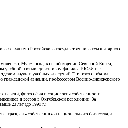
ого факультета Российского государственного гуманитарного
Смоленска, Мурманска, в освобождении Северной Кореи,
им учебной частью, директором филиала ВЮЗИ в г.
тделом науки и учебных заведений Татарского обкома
ов гражданской авиации, профессором Военно-дирижерского
их партий, философия и социология собственности,
ьшевиков и эсеров в Октябрьской революции. За
ше 23 лет (до 1990 г.).
ва граждан - собственников национального богатства, а