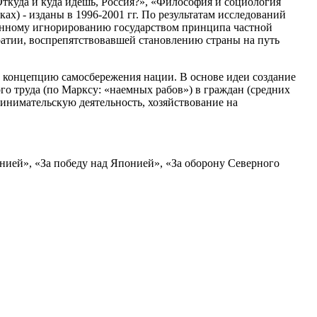
Откуда и куда идешь, Россия?», «Философия и социология
ах) - изданы в 1996-2001 гг. По результатам исследований
ионному игнорированию государством принципа частной
ратии, воспрепятствовавшей становлению страны на путь
и концепцию самосбережения нации. В основе идеи создание
го труда (по Марксу: «наемных рабов») в граждан (средних
инимательскую деятельность, хозяйствование на
нией», «За победу над Японией», «За оборону Северного