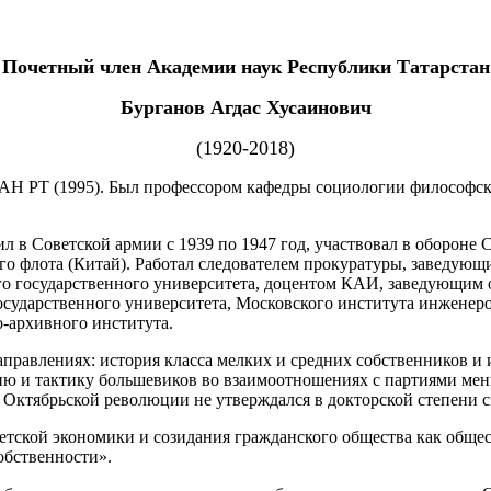
Почетный член Академии наук Республики Татарстан
Бурганов Агдас Хусаинович
(1920-2018)
н АН РТ (1995). Был профессором кафедры социологии философск
в Советской армии с 1939 по 1947 год, участвовал в обороне 
го флота (Китай). Работал следователем прокуратуры, заведующ
о государственного университета, доцентом КАИ, заведующим о
ударственного университета, Московского института инженер
о-архивного института.
правлениях: история класса мелких и средних собственников и 
ию и тактику большевиков во взаимоотношениях с партиями мен
ктябрьской революции не утверждался в докторской степени свы
етской экономики и созидания гражданского общества как общест
обственности».