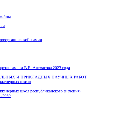
 войны
ики
форорганической химии
рстан имени В.Е. Алемасова 2023 года
ЛЬНЫХ И ПРИКЛАДНЫХ НАУЧНЫХ РАБОТ
инженерных школ»
нженерных школ республиканского значения»
т-2030