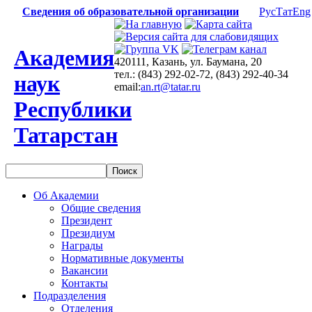
Сведения об образовательной организации
Рус
Тат
Eng
Академия
420111, Казань, ул. Баумана, 20
тел.: (843) 292-02-72, (843) 292-40-34
наук
email:
an.rt@tatar.ru
Республики
Татарстан
Об Академии
Общие сведения
Президент
Президиум
Награды
Нормативные документы
Вакансии
Контакты
Подразделения
Отделения