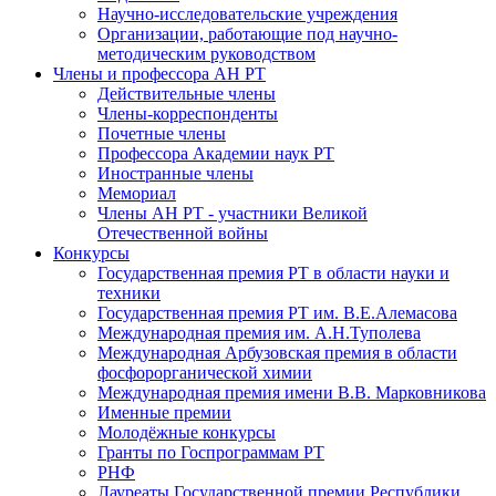
Научно-исследовательские учреждения
Организации, работающие под научно-
методическим руководством
Члены и профессора АН РТ
Действительные члены
Члены-корреспонденты
Почетные члены
Профессора Академии наук РТ
Иностранные члены
Мемориал
Члены АН РТ - участники Великой
Отечественной войны
Конкурсы
Государственная премия РТ в области науки и
техники
Государственная премия РТ им. В.Е.Алемасова
Международная премия им. А.Н.Туполева
Международная Арбузовская премия в области
фосфорорганической химии
Международная премия имени В.В. Марковникова
Именные премии
Молодёжные конкурсы
Гранты по Госпрограммам РТ
РНФ
Лауреаты Государственной премии Республики