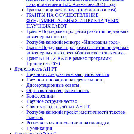
Татарстан имени В.Е. Алемасова 2023 года
Гранты кандидатам наук (постдокторантам)
ГРАНТЫ НА ОСУЩЕСТВЛЕНИЕ
ФУНДАМЕНТАЛЬНЫХ И ПРИКЛАДНЫХ
НАУЧНЫХ РАБОТ
Грант «Поддержка программ развития передовых
инженерных школ»
Республиканский конкурс «Инновация года»
Грант «Поддержка программ развития передовых
инженерных школ республиканского значения»
Грант КНИТУ-КАИ в рамках программы
Приоритет-2030
Деятельность АН РТ
Научно-исследовательская деятельность
Научно-инновационная деятельность
Диссертационные советы
Образовательная деятельность
Конференции
Научное сотрудничество
Совет молодых учёных АН РТ
Республиканский проект идентичности текстов
вывесок
Региональная инновационная площадка
Публикации
Издательство "Фән"