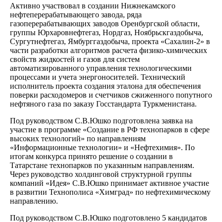
Активно участвовал в создании Нижнекамского
нефтеперерабатывающего завода, ряда
газоперерабатывающих заводов Оренбургской области,
группы Юрхаровнефтегаз, Нордгаз, Ноябрьскгаздобыча,
Сургутнефтегаз, Ямбурггаздобыча, проекта «Сахалин-2» в
части разработки алгоритмов расчета физико-химических
свойств жидкостей и газов для систем
автоматизированного управления технологическими
процессами и учета энергоносителей. Технический
исполнитель проекта создания эталона для обеспечения
поверки расходомеров и счетчиков сжиженного попутного
нефтяного газа по заказу Госстандарта Туркменистана.
Под руководством С.В.Юшко подготовлена заявка на
участие в программе «Создание в РФ технопарков в сфере
высоких технологий» по направлениям
«Информационные технологии» и «Нефтехимия». По
итогам конкурса принято решение о создании в
Татарстане технопарков по указанным направлениям.
Через руководство холдинговой структурной группы
компаний «Идея» С.В.Юшко принимает активное участие
в развитии Технополиса «Химград» по нефтехимическому
направлению.
Под руководством С.В.Юшко подготовлено 5 кандидатов