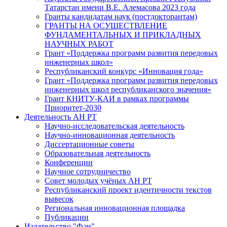
Татарстан имени В.Е. Алемасова 2023 года
Гранты кандидатам наук (постдокторантам)
ГРАНТЫ НА ОСУЩЕСТВЛЕНИЕ
ФУНДАМЕНТАЛЬНЫХ И ПРИКЛАДНЫХ
НАУЧНЫХ РАБОТ
Грант «Поддержка программ развития передовых
инженерных школ»
Республиканский конкурс «Инновация года»
Грант «Поддержка программ развития передовых
инженерных школ республиканского значения»
Грант КНИТУ-КАИ в рамках программы
Приоритет-2030
Деятельность АН РТ
Научно-исследовательская деятельность
Научно-инновационная деятельность
Диссертационные советы
Образовательная деятельность
Конференции
Научное сотрудничество
Совет молодых учёных АН РТ
Республиканский проект идентичности текстов
вывесок
Региональная инновационная площадка
Публикации
Издательство "Фән"