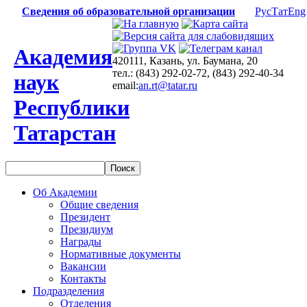
Сведения об образовательной организации
Рус
Тат
Eng
Академия
420111, Казань, ул. Баумана, 20
тел.: (843) 292-02-72, (843) 292-40-34
наук
email:
an.rt@tatar.ru
Республики
Татарстан
Об Академии
Общие сведения
Президент
Президиум
Награды
Нормативные документы
Вакансии
Контакты
Подразделения
Отделения