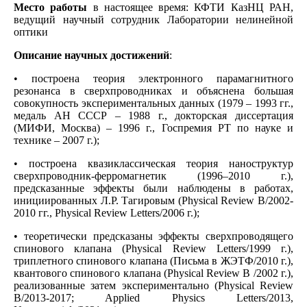
Место работы
в настоящее время: КФТИ КазНЦ РАН,
ведущий научный сотрудник Лаборатории нелинейной
оптики
Описание научных достижений
:
• построена теория электронного парамагнитного
резонанса в сверхпроводниках и объяснена большая
совокупность экспериментальных данных (1979 – 1993 гг.,
медаль АН СССР – 1988 г., докторская диссертация
(МИФИ, Москва) – 1996 г., Госпремия РТ по науке и
технике – 2007 г.);
• построена квазиклассическая теория наноструктур
сверхпроводник-ферромагнетик (1996–2010 г.),
предсказанные эффекты были наблюдены в работах,
инициированных Л.Р. Тагировым (Physical Review B/2002-
2010 гг., Physical Review Letters/2006 г.);
• теоретически предсказаны эффекты сверхпроводящего
спинового клапана (Physical Review Letters/1999 г.),
триплетного спинового клапана (Письма в ЖЭТФ/2010 г.),
квантового спинового клапана (Physical Review B /2002 г.),
реализованные затем экспериментально (Physical Review
B/2013-2017; Applied Physics Letters/2013,