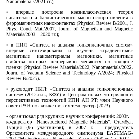
Nanomaterials/2021 гг.);
• впервые построена квазиклассическая теория
гигантского и баллистического магнитосопротивления в
ферромагнитных наноконтактах (Physical Review B/2001, J.
Phys. Cond. Mat./2007, Journ. of Magnetism and Magnetic
Materials/2003 – 2020 гг.);
• в НИЛ «Синтеза и анализа тонкопленочных систем»
впервые синтезированы и изучены «градиентные»
магнитные наноматериалы магноники, магнитные
свойства которых непрерывно меняются по толщине
пленки (Physical Review Materials/2022, Nanomaterials/2022,
Journ. of Vacuum Science and Technology A/2024; Physical
Review B/2025).
• руководит НИЛ: «Синтеза и анализа тонкопленочных
систем» (2012-н.в., КФУ) и Центром новых материалов и
перспективных технологий ИПИ АН РТ; член Научного
совета РАН по физике низких температур (2023).
• организовал ряд крупных научных конференций: 2003г. –
ко-директор “Nanostructured Magnetic Materials”, Стамбул,
Турция (96 участников); в 2007 г. – председатель
Оргкомитета международного симпозиума EASTMAG-
2007 “Magnetism on a Nanoscale”, Казань (260 уч.); в 2022 –