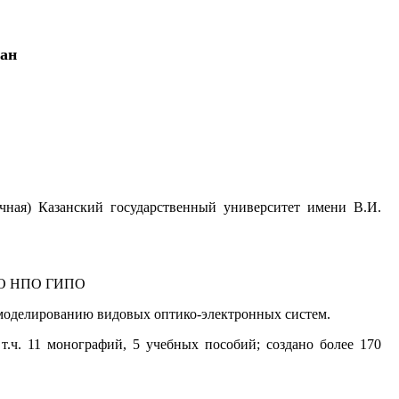
тан
очная) Казанский государственный университет имени В.И.
Ц АО НПО ГИПО
 моделированию видовых оптико-электронных систем.
 т.ч. 11 монографий, 5 учебных пособий; создано более 170