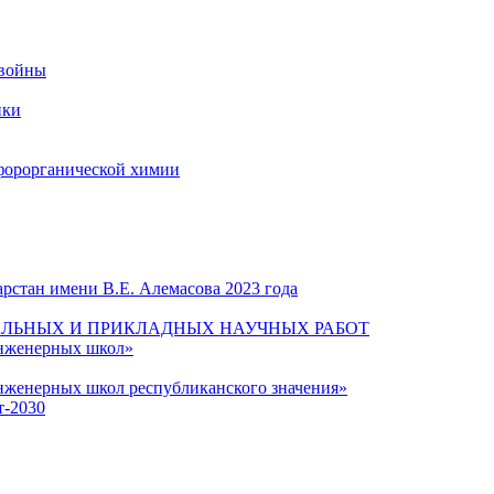
 войны
ики
форорганической химии
рстан имени В.Е. Алемасова 2023 года
ЛЬНЫХ И ПРИКЛАДНЫХ НАУЧНЫХ РАБОТ
инженерных школ»
нженерных школ республиканского значения»
т-2030