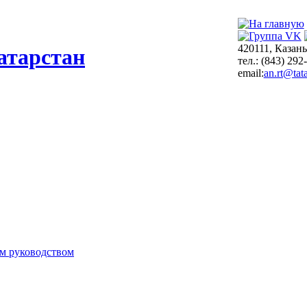
420111, Казань
атарстан
тел.: (843) 292
email:
an.rt@tata
м руководством