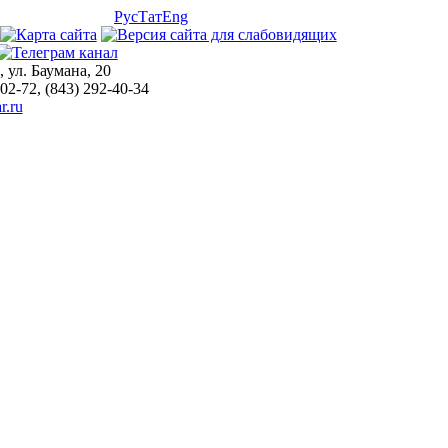
Рус
Тат
Eng
, ул. Баумана, 20
-02-72, (843) 292-40-34
r.ru