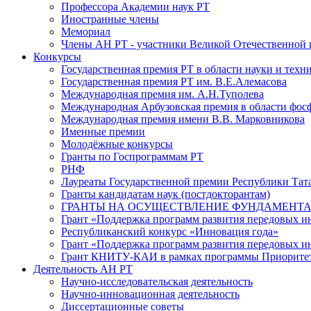
Профессора Академии наук РТ
Иностранные члены
Мемориал
Члены АН РТ - участники Великой Отечественной
Конкурсы
Государственная премия РТ в области науки и техн
Государственная премия РТ им. В.Е.Алемасова
Международная премия им. А.Н.Туполева
Международная Арбузовская премия в области фос
Международная премия имени В.В. Марковникова
Именные премии
Молодёжные конкурсы
Гранты по Госпрограммам РТ
РНФ
Лауреаты Государственной премии Республики Тата
Гранты кандидатам наук (постдокторантам)
ГРАНТЫ НА ОСУЩЕСТВЛЕНИЕ ФУНДАМЕНТА
Грант «Поддержка программ развития передовых 
Республиканский конкурс «Инновация года»
Грант «Поддержка программ развития передовых и
Грант КНИТУ-КАИ в рамках программы Приорите
Деятельность АН РТ
Научно-исследовательская деятельность
Научно-инновационная деятельность
Диссертационные советы