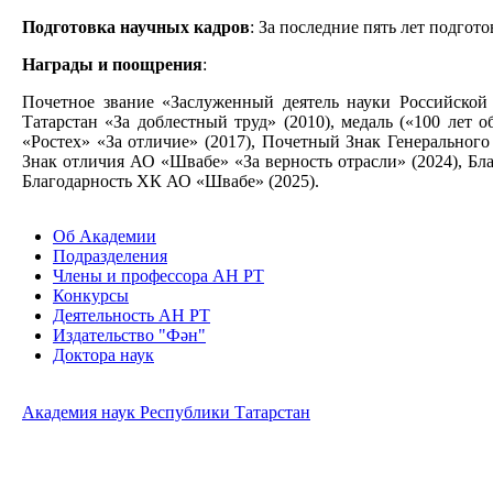
Подготовка научных кадров
: За последние пять лет подго
Награды и поощрения
:
Почетное звание «Заслуженный деятель науки Российской 
Татарстан «За доблестный труд» (2010), медаль («100 лет
«Ростех» «За отличие» (2017), Почетный Знак Генерального
Знак отличия АО «Швабе» «За верность отрасли» (2024), Бла
Благодарность ХК АО «Швабе» (2025).
Об Академии
Подразделения
Члены и профессора АН РТ
Конкурсы
Деятельность АН РТ
Издательство "Фән"
Доктора наук
Академия наук Республики Татарстан