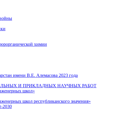
 войны
ики
форорганической химии
рстан имени В.Е. Алемасова 2023 года
ЛЬНЫХ И ПРИКЛАДНЫХ НАУЧНЫХ РАБОТ
инженерных школ»
нженерных школ республиканского значения»
т-2030