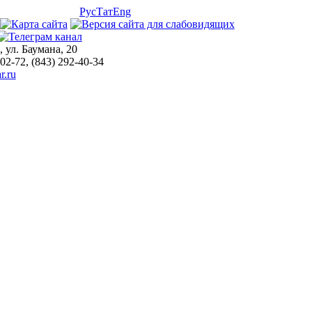
Рус
Тат
Eng
, ул. Баумана, 20
-02-72, (843) 292-40-34
r.ru