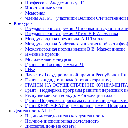
Профессора Академии наук РТ
Иностранные члены
Мемориал
Члены АН РТ - участники Великой Отечественной
Конкурсы
Государственная премия РТ в области науки и техн
Государственная премия РТ им. В.Е.Алемасова
Международная премия им. А.Н.Туполева
Международная Арбузовская премия в области фос
Международная премия имени В.В. Марковникова
Именные премии
Молодёжные конкурсы
Гранты по Госпрограммам РТ
РНФ
Лауреаты Государственной премии Республики Тата
Гранты кандидатам наук (постдокторантам)
ГРАНТЫ НА ОСУЩЕСТВЛЕНИЕ ФУНДАМЕНТА
Грант «Поддержка программ развития передовых 
Республиканский конкурс «Инновация года»
Грант «Поддержка программ развития передовых и
Грант КНИТУ-КАИ в рамках программы Приорите
Деятельность АН РТ
Научно-исследовательская деятельность
Научно-инновационная деятельность
Диссертационные советы