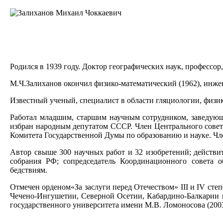
Родился в 1939 году. Доктор географических наук, профессо
М.Ч.Залиханов окончил физико-математический (1962), инжен
Известный ученый, специалист в области гляциологии, физик
Работал младшим, старшим научным сотрудником, заведующи
избран народным депутатом СССР. Член Центрального совета
Комитета Государственной Думы по образованию и науке. Ч
Автор свыше 300 научных работ и 32 изобретений; действи
собрания РФ; сопредседатель Координационного совета 
бедствиям.
Отмечен орденом«За заслуги перед Отечеством» III и IV степ
Чечено-Ингушетии, Северной Осетии, Кабардино-Балкарии 
государственного университета имени М.В. Ломоносова (2003