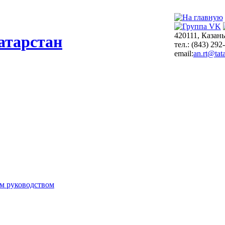
420111, Казань
атарстан
тел.: (843) 292
email:
an.rt@tata
м руководством