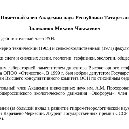
Почетный член Академии наук Республики Татарстан
Залиханов Михаил Чоккаевич
р, действительный член РАН.
ерно-технический (1965) и сельскохозяйственный (1971) факуль
и снега и снежных лавин, геологии, геофизики, экологии, обще
м лабораторией, заместителем директора Высокогорного геоф
 ОПОО «Отечество». В 1999 г. был избран депутатом Государс
лен Высшего консультативного комитета ООН по стихийным бедс
тельный член Академии инженерных наук им. А.М. Прохорова;
общероссийского экологического движения «Экофорум»; чл
еней (за большой вклад в развитие гидрометеорологической нау
и Карачаево-Черкесии. Лауреат Государственных премий СССР
).