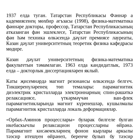
1937 елда туган. Татарстан Республикасы Фәннәр а
кадемиясенең мөхбир әгъзасы (1998), физика-математика
фәннәре докторы, профессор, Татарстан Республикасының
атказанган фән эшлеклесе, Татарстан Республикасының
фән һәм техника өлкәсендә дәүләт премиясе лауреаты,
Казан дәүләт университетның теоретик физика кафедрасы
мөдире.
Казан дәүләт университетның физика-математика
факультетын тәмамлаган. 1963 елда кандидатлык, 1973
елда – докторлык диссертацияләрен яклый.
Каты җисемнәрдә магнит резонансы өлкәсендә белгеч.
Тикшеренүләренең төп темалары: парамагнитик
диэлектрик кристалларда электроннарның спин-рәшәткә
релаксациясе, үткәрмәүчән ван-флек
парамагнетикларында магнит күренешләр, кушылмалы
парамагнитик кристалларда локаль деформацияләр.
«Орбах-Аминов процесслары» буларак билгеле булган
икебаскычлы релаксацион процессларны өйрәнә.
Парамагнит кисәкчекләрнең фонон кырлары аркылы
тәэсир итешүен өйрәнеп, беренче булып бу тәэсир