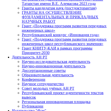
Татарстан имени В.Е. Алемасова 2023 года
Гранты кандидатам наук (постдокторантам)
ГРАНТЫ НА ОСУЩЕСТВЛЕНИЕ
ФУНДАМЕНТАЛЬНЫХ И ПРИКЛАДНЫХ
НАУЧНЫХ РАБОТ
Грант «Поддержка программ развития передовых
инженерных школ»
Республиканский конкурс «Инновация года»
Грант «Поддержка программ развития передовых
инженерных школ республиканского значения»
Грант КНИТУ-КАИ в рамках программы
Приоритет-2030
Деятельность АН РТ
Научно-исследовательская деятельность
Научно-инновационная деятельность
Диссертационные советы
Образовательная деятельность
Конференции
Научное сотрудничество
Совет молодых учёных АН РТ
Республиканский проект идентичности текстов
вывесок
Региональная инновационная площадка
Публикации
Издательство "Фән"