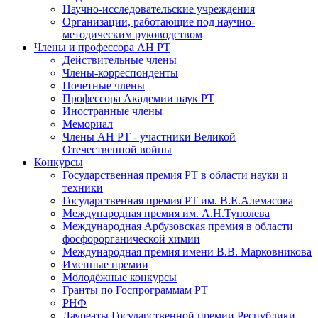
Научно-исследовательские учреждения
Организации, работающие под научно-
методическим руководством
Члены и профессора АН РТ
Действительные члены
Члены-корреспонденты
Почетные члены
Профессора Академии наук РТ
Иностранные члены
Мемориал
Члены АН РТ - участники Великой
Отечественной войны
Конкурсы
Государственная премия РТ в области науки и
техники
Государственная премия РТ им. В.Е.Алемасова
Международная премия им. А.Н.Туполева
Международная Арбузовская премия в области
фосфорорганической химии
Международная премия имени В.В. Марковникова
Именные премии
Молодёжные конкурсы
Гранты по Госпрограммам РТ
РНФ
Лауреаты Государственной премии Республики