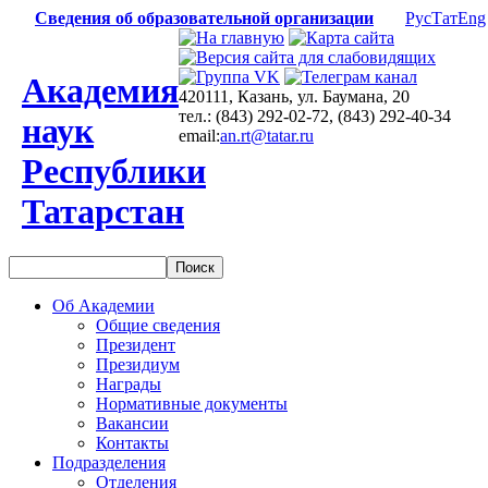
Сведения об образовательной организации
Рус
Тат
Eng
Академия
420111, Казань, ул. Баумана, 20
тел.: (843) 292-02-72, (843) 292-40-34
наук
email:
an.rt@tatar.ru
Республики
Татарстан
Об Академии
Общие сведения
Президент
Президиум
Награды
Нормативные документы
Вакансии
Контакты
Подразделения
Отделения