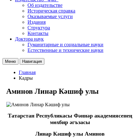
Об издательстве
Историческая справка
Оказываемые услуги
Издания
Структура
Контакты
Доктора наук
Гуманитарные и социальные науки
Естественные и технические науки
Меню
Навигация
Главная
Кадры
Аминов Линар Кәшиф улы
Татарстан Республикасы Фәннәр академиясенең
мөхбир әгъзасы
Линар Кәшиф улы Аминов