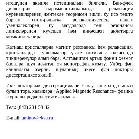
итешүнең якынча потенциалын билгели. Ван-флек
диэлектрик парамагнетикларында релаксация
күренешләренең җентекле теориясен эшли, бу исә төштә
барган спин-рәшәткә релаксациясенең вакыт
үзенчәлекләрен, бу матдәләрдә төш резонансы
линияләренең күчешен һәм киңәешен аңлатырга
мөмкинлек бирә.
Катнаш кристалларда магнит резонансы һәм релаксация,
кристалларда кушылмалар үзәге оптикасы өлкәсендә
тикшеренүләр алып бара. Алтмыштан артык фәнни хезмәт
бастыра, шул исәптән өч монографик күзәтү. Унбер фән
кандидаты әзерли, шуларның икесе фән докторы
диссертациясе яклый.
Ике докторлык диссертацияләре яклау советында әгъза
булып тора, халыкара «Applied Magnetic Resonance» физика
журналы редколлегиясе әгъзасы.
Тел.: (843) 231-53-42
E-mail:
aminov@ksu.ru