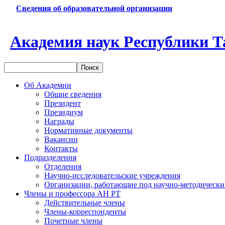
Сведения об образовательной организации
Академия наук Республики Т
Об Академии
Общие сведения
Президент
Президиум
Награды
Нормативные документы
Вакансии
Контакты
Подразделения
Отделения
Научно-исследовательские учреждения
Организации, работающие под научно-методически
Члены и профессора АН РТ
Действительные члены
Члены-корреспонденты
Почетные члены