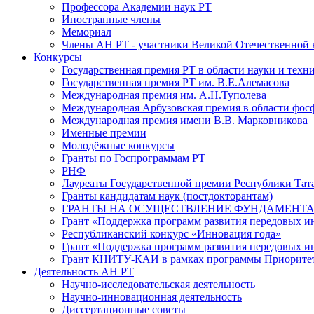
Профессора Академии наук РТ
Иностранные члены
Мемориал
Члены АН РТ - участники Великой Отечественной
Конкурсы
Государственная премия РТ в области науки и техн
Государственная премия РТ им. В.Е.Алемасова
Международная премия им. А.Н.Туполева
Международная Арбузовская премия в области фос
Международная премия имени В.В. Марковникова
Именные премии
Молодёжные конкурсы
Гранты по Госпрограммам РТ
РНФ
Лауреаты Государственной премии Республики Тата
Гранты кандидатам наук (постдокторантам)
ГРАНТЫ НА ОСУЩЕСТВЛЕНИЕ ФУНДАМЕНТА
Грант «Поддержка программ развития передовых 
Республиканский конкурс «Инновация года»
Грант «Поддержка программ развития передовых и
Грант КНИТУ-КАИ в рамках программы Приорите
Деятельность АН РТ
Научно-исследовательская деятельность
Научно-инновационная деятельность
Диссертационные советы