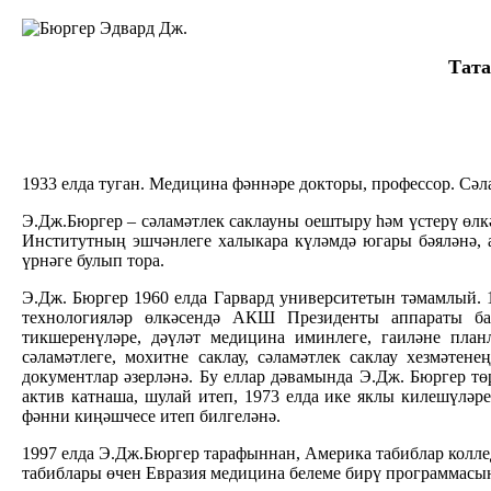
Тата
1933 елда туган. Медицина фәннәре докторы, профессор. Сәл
Э.Дж.Бюргер – сәламәтлек саклауны оештыру һәм үстерү өлкә
Институтның эшчәнлеге халыкара күләмдә югары бәяләнә, 
үрнәге булып тора.
Э.Дж. Бюргер 1960 елда Гарвард университетын тәмамлый. 1
технологияләр өлкәсендә АКШ Президенты аппараты ба
тикшеренүләре, дәүләт медицина иминлеге, гаиләне пла
сәламәтлеге, мохитне саклау, сәламәтлек саклау хезмәт
документлар әзерләнә. Бу еллар дәвамында Э.Дж. Бюргер 
актив катнаша, шулай итеп, 1973 елда ике яклы килешүлә
фәнни киңәшчесе итеп билгеләнә.
1997 елда Э.Дж.Бюргер тарафыннан, Америка табиблар колле
табиблары өчен Евразия медицина белеме бирү программасы