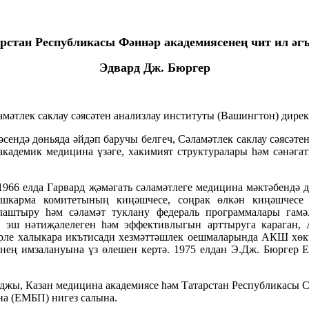
рстан Республикасы Фәннәр академиясенең чит ил әг
Эдвард Дж. Бюргер
амәтлек саклау сәясәтен анализлау институты (Вашингтон) дире
сендә дөньяда әйдәп баручы белгеч, Сәламәтлек саклау сәясәт
академик медицина үзәге, хакимият структуралары һәм сәнәга
966 елда Гарвард җәмәгать сәламәтлеге медицина мәктәбендә 
шкарма комитетының киңәшчесе, соңрак өлкән киңәшчесе
нлаштыру һәм сәламәт туклану федераль программалары га
енең эш нәтиҗәлелеген һәм эффективлыгын арттыруга караган
төрле халыкара икътисади хезмәттәшлек оешмаларында АКШ хө
ренең имзалануына үз өлешен кертә. 1975 елдан Э.Дж. Бюрге
джы, Казан медицина академиясе һәм Татарстан Республикасы С
на (ЕМБП) нигез салына.