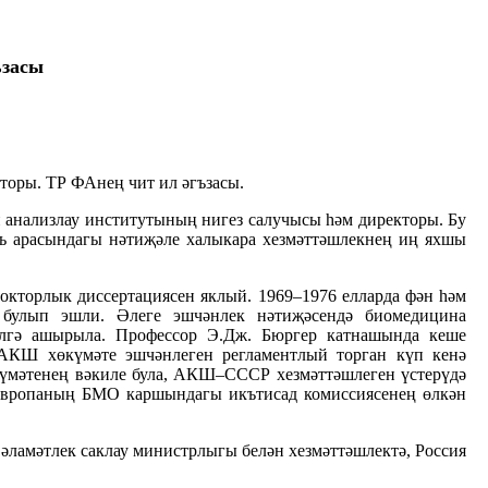
ъзасы
кторы. ТР ФАнең чит ил әгъзасы.
ен анализлау институтының нигез салучысы һәм директоры. Бу
ть арасындагы нәтиҗәле халыкара хезмәттәшлекнең иң яхшы
докторлык диссертациясен яклый. 1969–1976 елларда фән һәм
 булып эшли. Әлеге эшчәнлек нәтиҗәсендә биомедицина
мәлгә ашырыла. Профессор Э.Дж. Бюргер катнашында кеше
, АКШ хөкүмәте эшчәнлеген регламентлый торган күп кенә
күмәтенең вәкиле була, АКШ–СССР хезмәттәшлеген үстерүдә
р Европаның БМО каршындагы икътисад комиссиясенең өлкән
әламәтлек саклау министрлыгы белән хезмәттәшлектә, Россия