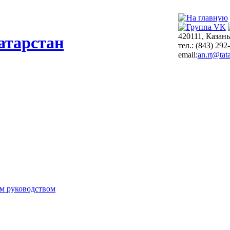
420111, Казань
атарстан
тел.: (843) 292
email:
an.rt@tata
м руководством