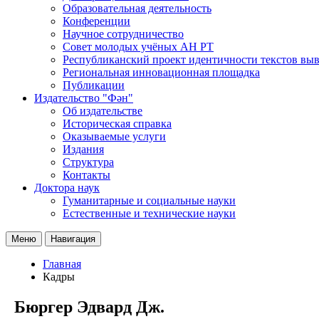
Образовательная деятельность
Конференции
Научное сотрудничество
Совет молодых учёных АН РТ
Республиканский проект идентичности текстов вы
Региональная инновационная площадка
Публикации
Издательство "Фән"
Об издательстве
Историческая справка
Оказываемые услуги
Издания
Структура
Контакты
Доктора наук
Гуманитарные и социальные науки
Естественные и технические науки
Меню
Навигация
Главная
Кадры
Бюргер Эдвард Дж.