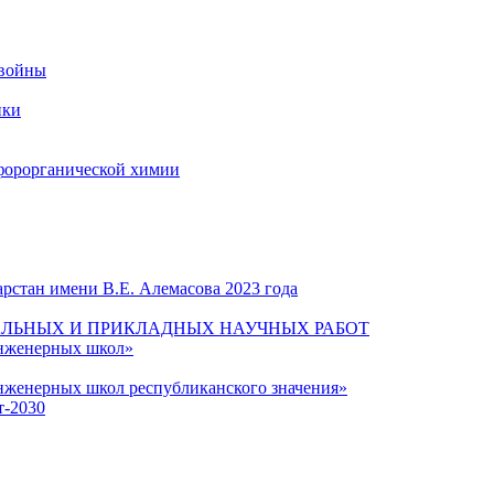
 войны
ики
форорганической химии
рстан имени В.Е. Алемасова 2023 года
ЛЬНЫХ И ПРИКЛАДНЫХ НАУЧНЫХ РАБОТ
инженерных школ»
нженерных школ республиканского значения»
т-2030