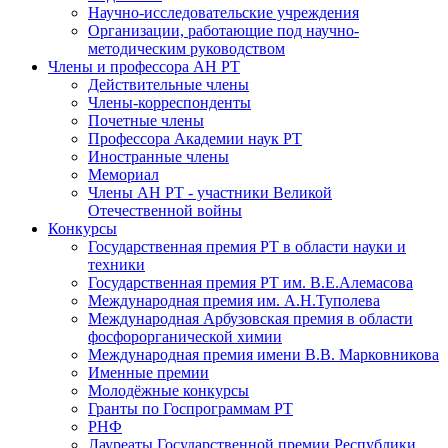
Научно-исследовательские учреждения
Организации, работающие под научно-
методическим руководством
Члены и профессора АН РТ
Действительные члены
Члены-корреспонденты
Почетные члены
Профессора Академии наук РТ
Иностранные члены
Мемориал
Члены АН РТ - участники Великой
Отечественной войны
Конкурсы
Государственная премия РТ в области науки и
техники
Государственная премия РТ им. В.Е.Алемасова
Международная премия им. А.Н.Туполева
Международная Арбузовская премия в области
фосфорорганической химии
Международная премия имени В.В. Марковникова
Именные премии
Молодёжные конкурсы
Гранты по Госпрограммам РТ
РНФ
Лауреаты Государственной премии Республики