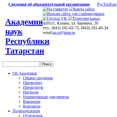
Сведения об образовательной организации
Рус
Тат
Eng
Академия
420111, Казань, ул. Баумана, 20
тел.: (843) 292-02-72, (843) 292-40-34
наук
email:
an.rt@tatar.ru
Республики
Татарстан
Об Академии
Общие сведения
Президент
Президиум
Награды
Нормативные документы
Вакансии
Контакты
Подразделения
Отделения