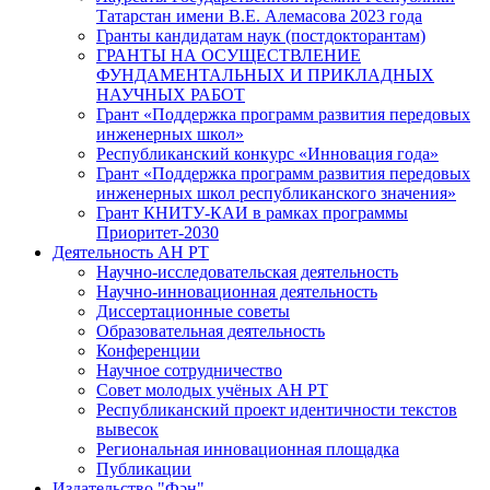
Татарстан имени В.Е. Алемасова 2023 года
Гранты кандидатам наук (постдокторантам)
ГРАНТЫ НА ОСУЩЕСТВЛЕНИЕ
ФУНДАМЕНТАЛЬНЫХ И ПРИКЛАДНЫХ
НАУЧНЫХ РАБОТ
Грант «Поддержка программ развития передовых
инженерных школ»
Республиканский конкурс «Инновация года»
Грант «Поддержка программ развития передовых
инженерных школ республиканского значения»
Грант КНИТУ-КАИ в рамках программы
Приоритет-2030
Деятельность АН РТ
Научно-исследовательская деятельность
Научно-инновационная деятельность
Диссертационные советы
Образовательная деятельность
Конференции
Научное сотрудничество
Совет молодых учёных АН РТ
Республиканский проект идентичности текстов
вывесок
Региональная инновационная площадка
Публикации
Издательство "Фән"